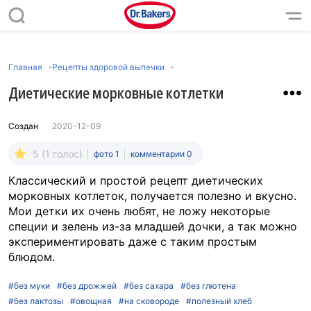
Главная
Рецепты здоровой выпечки
Диетические морковные котлетки
Создан
2020-12-09
5 (1 голос)
фото 1
комментарии 0
Классический и простой рецепт диетических
морковных котлеток, получается полезно и вкусно.
Мои детки их очень любят, не ложу некоторые
специи и зелень из-за младшей дочки, а так можно
экспериментировать даже с таким простым
блюдом.
#без муки
#без дрожжей
#без сахара
#без глютена
#без лактозы
#овощная
#на сковороде
#полезный хлеб