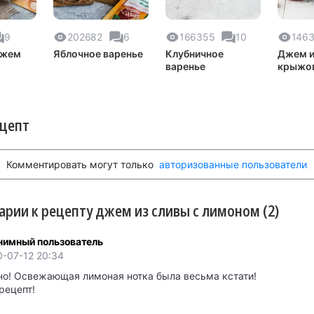
9
202682
6
166355
10
146
джем
Яблочное варенье
Клубничное
Джем и
варенье
крыжо
ецепт
Комментировать могут только
авторизованные пользователи
рии к рецепту джем из сливы с лимоном (2)
нимный пользователь
0-07-12 20:34
но! Освежающая лимоная нотка была весьма кстати!
рецепт!