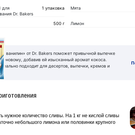
1 для
1 упаковка
Мята
ания Dr. Bakers
500 г
Лимон
ый ванилин» от Dr. Bakers поможет привычной выпечке
 по-новому, добавив ей изысканный аромат кокоса.
П
идеально подходит для десертов, выпечки, кремов и
риготовления
ь нужное количество сливы. На 1 кг не кислой сливы
аточно небольшого лимона или половинки крупного