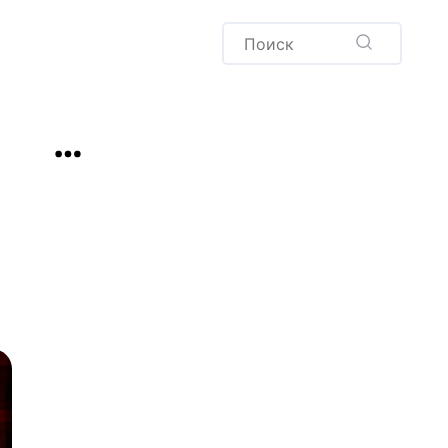
Пудинг
Новый год
Здоровая выпечка
окачча
Хлеб
Варенья и соленья
Десерты
Напитки