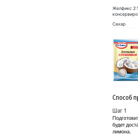
Желфикс 2:
консервиров
Сахар
«Кокосов
заиграть
Новинка 
напитков.
Способ п
Шаг 1
Подготовит
будет дост
лимона.