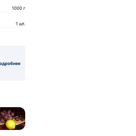
1000 г
1 шт.
одробнее