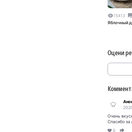
15413
Яблочный 
Оцени р
Коммента
Ано
202
Очень вкус
Спасибо за 
0