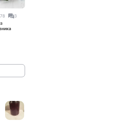
378
3
з
вника