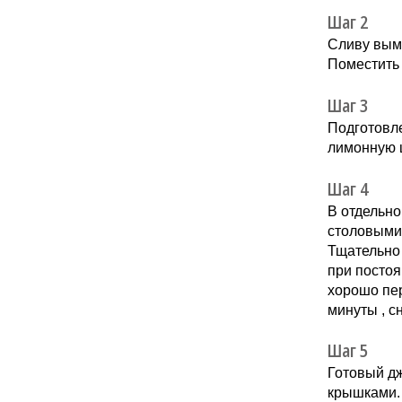
Шаг 2
Сливу вымы
Поместить 
Шаг 3
Подготовле
лимонную 
Шаг 4
В отдельн
столовыми 
Тщательно 
при постоя
хорошо пер
минуты , с
Шаг 5
Готовый дж
крышками. 