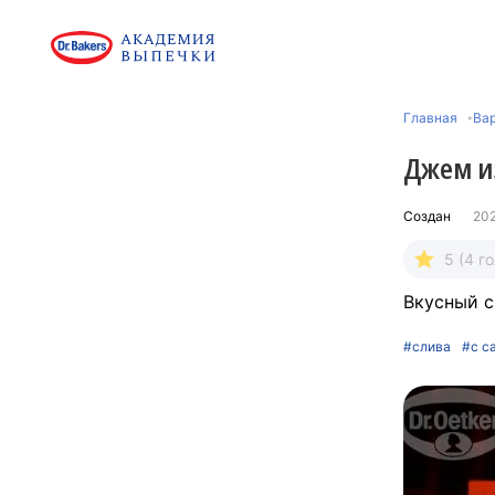
Главная
Вар
Джем и
Создан
20
5 (4 г
Вкусный с
#слива
#с с