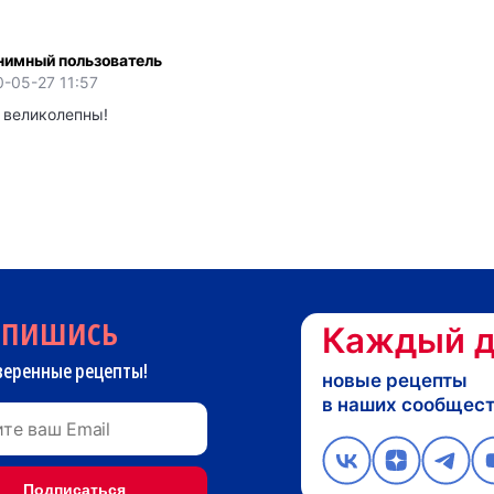
нимный пользователь
-05-27 11:57
 великолепны!
дпишись
Каждый д
веренные рецепты!
новые рецепты
в наших сообщес