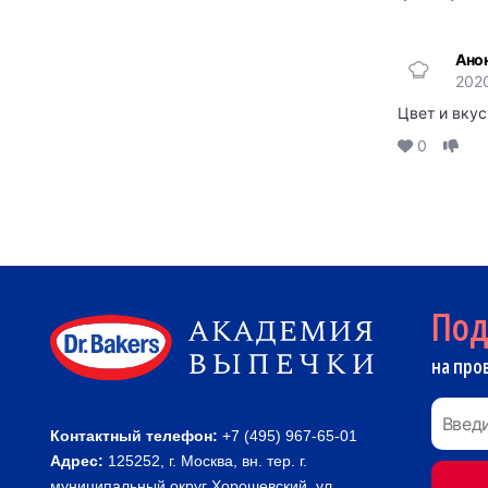
Ано
2020
Цвет и вкус
0
По
на про
Контактный телефон:
+7 (495) 967-65-01
Адрес:
125252, г. Москва, вн. тер. г.
муниципальный округ Хорошевский, ул.