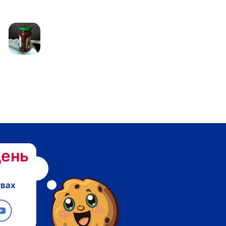
ень
твах