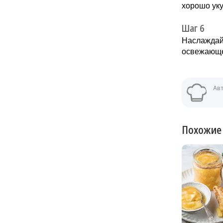
хорошо уку
Шаг 6
Наслаждай
освежающе
Ав
Похожие