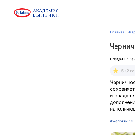
Главная
Вар
Чернич
Создан
Dr. Ba
5 (2 г
Черничное
сохраняет
и сладкое
дополнени
наполняющ
#желфикс 1:1