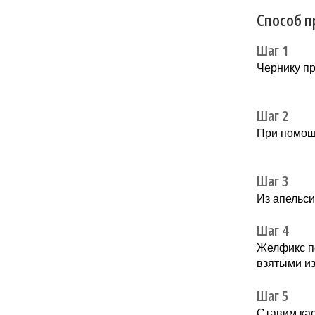
Способ п
Шаг 1
Чернику п
Шаг 2
При помощи
Шаг 3
Из апельси
Шаг 4
Желфикс п
взятыми из
Шаг 5
Ставим ка