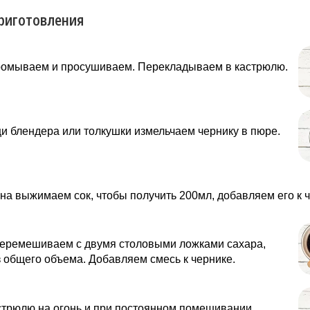
риготовления
ромываем и просушиваем. Перекладываем в кастрюлю.
 блендера или толкушки измельчаем чернику в пюре.
на выжимаем сок, чтобы получить 200мл, добавляем его к ч
еремешиваем с двумя столовыми ложками сахара,
 общего объема. Добавляем смесь к чернике.
стрюлю на огонь и при постоянном помешивании