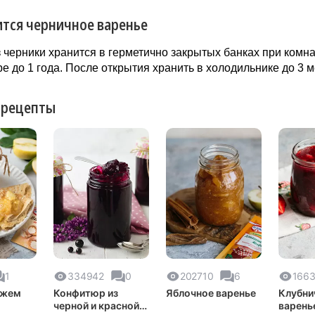
ится черничное варенье
 черники хранится в герметично закрытых банках при комн
е до 1 года. После открытия хранить в холодильнике до 3 
 рецепты
1
334942
0
202710
6
166
джем
Конфитюр из
Яблочное варенье
Клубни
черной и красной
варень