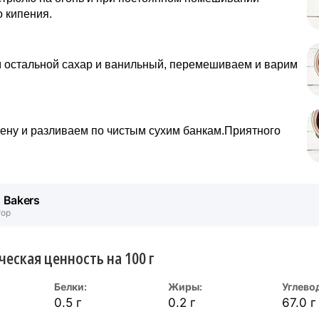
 кипения.
 остальной сахар и ванильный, перемешиваем и варим
ену и разливаем по чистым сухим банкам.Приятного
. Bakers
тор
ческая ценность на 100 г
Белки:
Жиры:
Углево
0.5 г
0.2 г
67.0 г