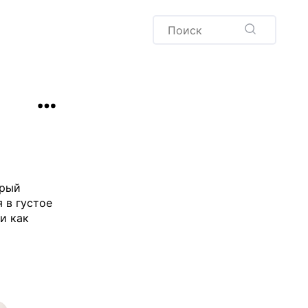
Пудинг
Новый год
Здоровая выпечка
окачча
Хлеб
Варенья и соленья
Десерты
Напитки
орый
 в густое
и как