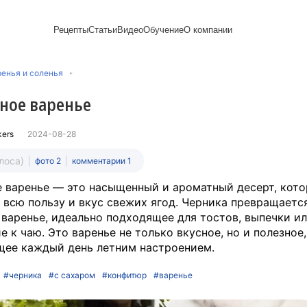
Рецепты
Статьи
Видео
Обучение
О компании
Рецепты блинов
Лайфхаки
Пирожки
Ассортимент
Новый год
Пирожные
енья и соленья
Сезонная выпечка
Выпечка и тесто
Торты рецепты
Контакты
Булочки
Постные рецепты
Десерты и сладкая
Печенье
Professional (HoReСa)
Пицца и ф
ное варенье
Пасхальная выпечка
выпечка
Пряники
Карьера
Запеканки
Завтраки
ПП и постные блюда
Оладьи
Международный
Кексы
Рецепты пирогов
Сезонная выпечка
Сырники
стандарт
Вафли
kers
2024-08-28
Напитки и легкие
сертификации
закуски
Медиакит
олоса)
фото 2
комментарии 1
 варенье — это насыщенный и ароматный десерт, кот
 всю пользу и вкус свежих ягод. Черника превращается
 варенье, идеально подходящее для тостов, выпечки ил
е к чаю. Это варенье не только вкусное, но и полезное,
ее каждый день летним настроением.
#черника
#с сахаром
#конфитюр
#варенье