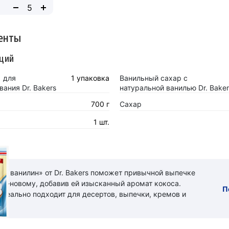
енты
щий
1 для
1 упаковка
Ванильный сахар с
ания Dr. Bakers
натуральной ванилью Dr. Baker
700 г
Сахар
1 шт.
ый ванилин» от Dr. Bakers поможет привычной выпечке
 по-новому, добавив ей изысканный аромат кокоса.
П
идеально подходит для десертов, выпечки, кремов и