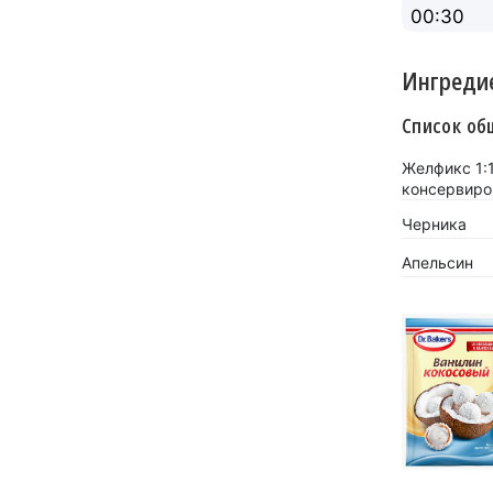
00:30
Ингреди
Список об
Желфикс 1:
консервиров
Черника
Апельсин
«Кокосов
заиграть
Новинка 
напитков.