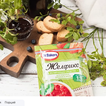
я
Порций