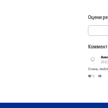
Оцени р
Коммента
Ано
202
Очень любл
0