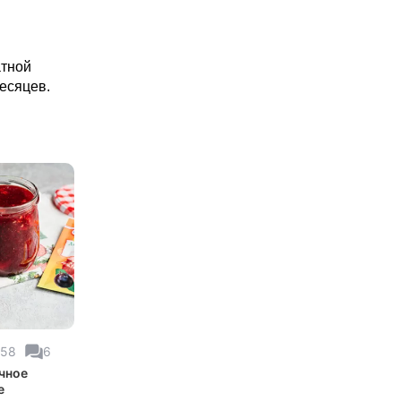
атной
месяцев.
358
6
чное
е