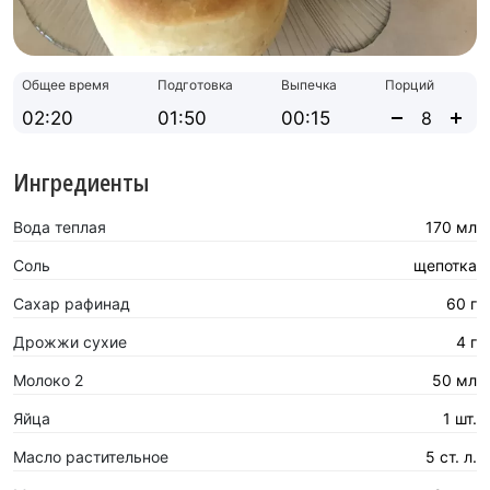
Общее время
Подготовка
Выпечка
Порций
02:20
01:50
00:15
Ингредиенты
Вода теплая
170 мл
Соль
щепотка
Сахар рафинад
60 г
Дрожжи сухие
4 г
Молоко 2
50 мл
Яйца
1 шт.
Масло растительное
5 ст. л.