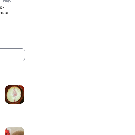
о-
жная
нка