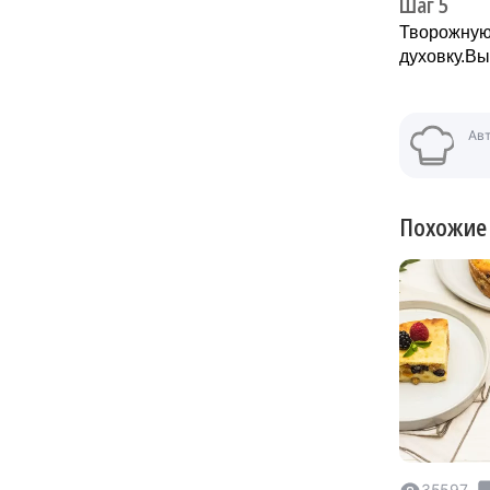
Шаг 5
Творожную 
духовку.Вы
Ав
Похожие
35597