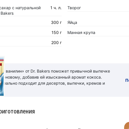
сахар с натуральной
1 ч. л.
Творог
 Bakers
300 г
Яйца
150 г
Манная крупа
200 г
ый ванилин» от Dr. Bakers поможет привычной выпечке
 по-новому, добавив ей изысканный аромат кокоса.
П
идеально подходит для десертов, выпечки, кремов и
риготовления