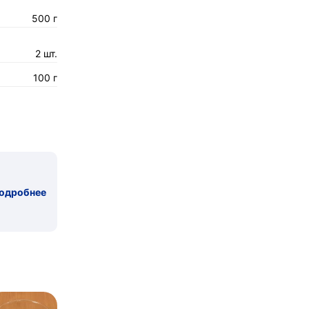
500 г
2 шт.
100 г
одробнее