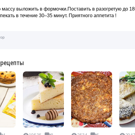
массу выложить в формочки.Поставить в разогретую до 18
пекать в течение 30–35 минут. Приятного аппетита !
тор
 рецепты
4
19535
8
2534
5
294