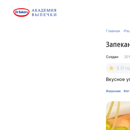
Главная
Рец
Запека
Создан
201
5 (7 г
Вкусное у
#манник
#яг