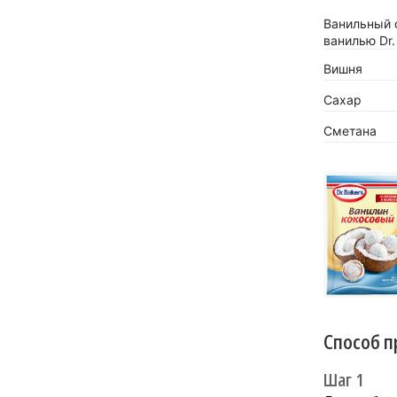
Ванильный 
ванилью Dr.
Вишня
Сахар
Сметана
«Кокосов
заиграть
Новинка 
напитков.
Способ п
Шаг 1