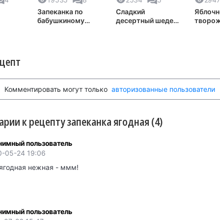
Запеканка по
Сладкий
Яблочн
бабушкиному
десертный шедевр
творо
ая
рецепту
из нежного
запека
творога и
шоколада
ецепт
Комментировать могут только
авторизованные пользователи
рии к рецепту запеканка ягодная (4)
нимный пользователь
0-05-24 19:06
 ягодная нежная - ммм!
нимный пользователь