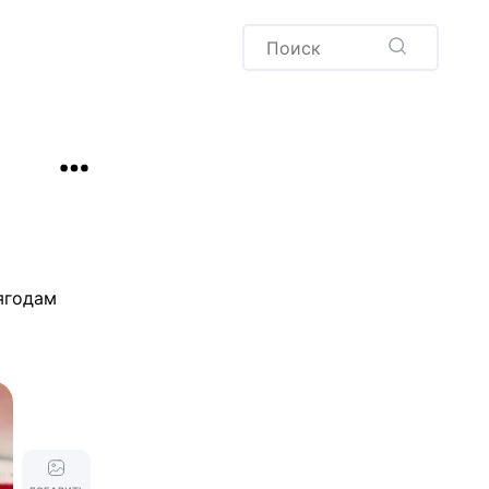
Пудинг
Новый год
Здоровая выпечка
окачча
Хлеб
Варенья и соленья
Десерты
Напитки
ягодам