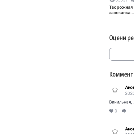
Творожная
запеканка
классическ
Оцени р
Коммента
Ано
202
Ванильная,
0
Ано