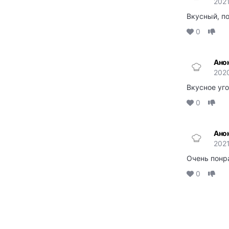
2021
Вкусный, по
0
Ано
202
Вкусное уг
0
Ано
2021
Очень понра
0