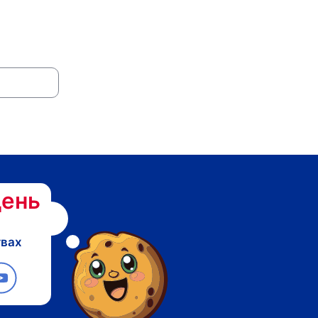
ень
твах