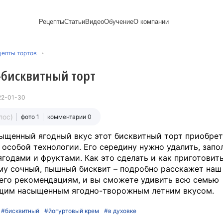
Рецепты
Статьи
Видео
Обучение
О компании
Рецепты блинов
Лайфхаки
Пирожки
Ассортимент
Новый год
Пирожные
епты тортов
Сезонная выпечка
Выпечка и тесто
Торты рецепты
Контакты
Булочки
Постные рецепты
Десерты и сладкая
Печенье
Professional (HoReСa)
Пицца и ф
-бисквитный торт
Пасхальная выпечка
выпечка
Пряники
Карьера
Запеканки
Завтраки
Сезонная выпечка
Оладьи
Международный
Кексы
Рецепты пирогов
ПП и постные блюда
Сырники
стандарт
Вафли
22-01-30
Напитки и легкие
сертификации
закуски
Медиакит
лос)
фото 1
комментарии 0
ыщенный ягодный вкус этот бисквитный торт приобрет
 особой технологии. Его середину нужно удалить, запо
ягодами и фруктами. Как это сделать и как приготовить
у сочный, пышный бисквит – подробно расскажет наш 
его рекомендациям, и вы сможете удивить всю семью
щим насыщенным ягодно-творожным летним вкусом.
#бисквитный
#йогуртовый крем
#в духовке