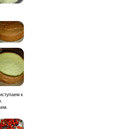
иступаем к
.
аем.