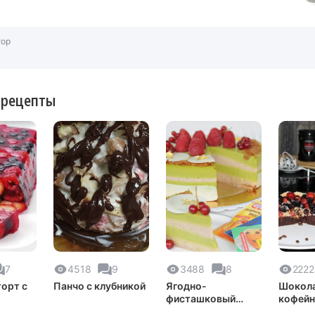
тор
 рецепты
7
4518
9
3488
8
2222
орт с
Панчо с клубникой
Ягодно-
Шокол
фисташковый
кофейн
торт