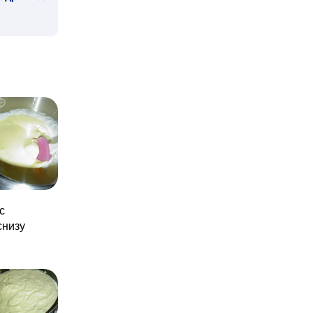
с
снизу