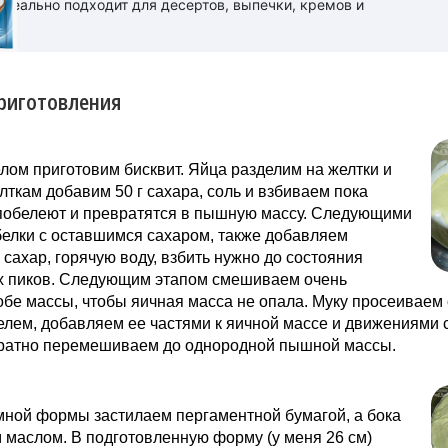
идеально подходит для десертов, выпечки, кремов и
риготовления
ом приготовим бисквит. Яйца разделим на желтки и
елткам добавим 50 г сахара, соль и взбиваем пока
 побелеют и превратятся в пышную массу. Следующими
елки с оставшимся сахаром, также добавляем
сахар, горячую воду, взбить нужно до состояния
х пиков. Следующим этапом смешиваем очень
обе массы, чтобы яичная масса не опала. Муку просеиваем 
лем, добавляем ее частями к яичной массе и движениями 
уратно перемешиваем до однородной пышной массы.
мной формы застилаем пергаментной бумагой, а бока
маслом. В подготовленную форму (у меня 26 см)