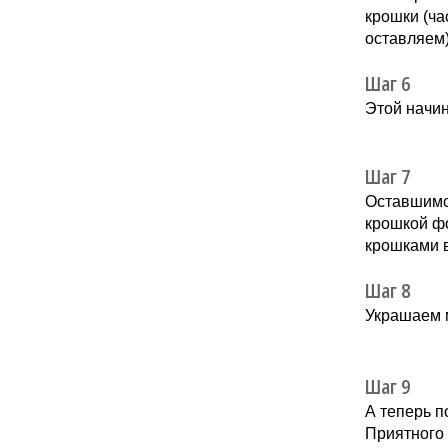
крошки (ча
оставляем)
Шаг 6
Этой начи
Шаг 7
Оставшимс
крошкой ф
крошками 
Шаг 8
Украшаем 
Шаг 9
А теперь п
Приятного 