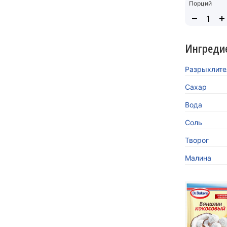
Порций
Ингреди
Разрыхлител
Сахар
Вода
Соль
Творог
Малина
«Кокосов
заиграть