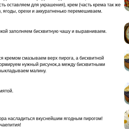
сть оставляем для украшения), крем (часть крема так же
, ягоды, орехи и аккуратненько перемешиваем.
нкой заполняем бисквитную чашу и выравниваем.
я кремом смазываем верх пирога, а бисквитной
ормируем нужный рисунок,а между бисквитными
выкладываем малину.
мятой.
ора насладиться вкуснейшим ягодным пирогом!
чаепития!