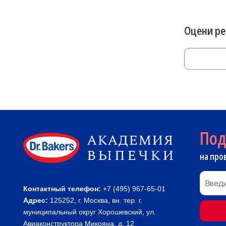
Оцени р
По
на про
Контактный телефон:
+7 (495) 967-65-01
Адрес:
125252, г. Москва, вн. тер. г.
муниципальный округ Хорошевский, ул.
Авиаконструктора Микояна, д. 12