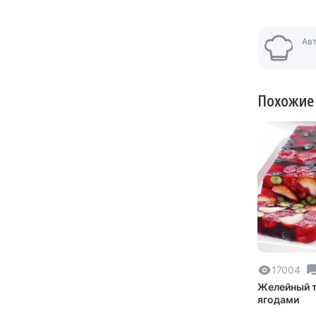
Ав
Похожие
17004
Желейный т
ягодами