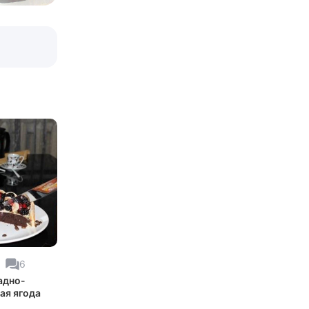
6
адно-
ая ягода