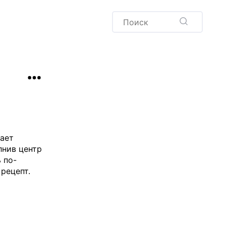
Пудинг
Новый год
Здоровая выпечка
окачча
Хлеб
Варенья и соленья
Десерты
Напитки
ает
лнив центр
 по-
рецепт.