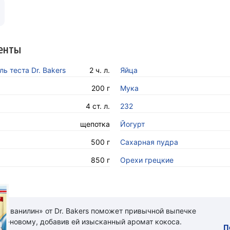
енты
ь теста Dr. Bakers
2 ч. л.
Яйца
200 г
Мука
4 ст. л.
232
щепотка
Йогурт
500 г
Сахарная пyдра
850 г
Орехи грецкие
ый ванилин» от Dr. Bakers поможет привычной выпечке
 по-новому, добавив ей изысканный аромат кокоса.
П