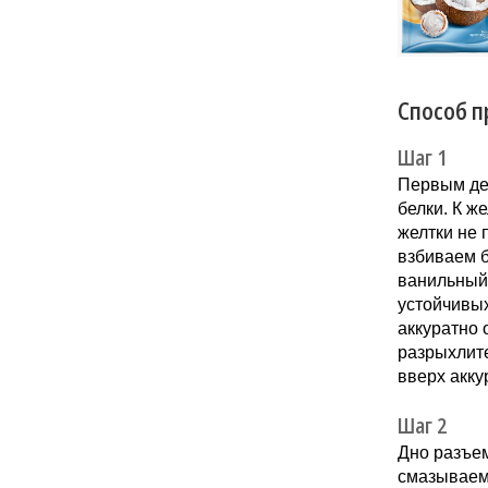
Новинка 
напитков.
Способ п
Шаг 1
Первым дел
белки. К ж
желтки не
взбиваем б
ванильный 
устойчивы
аккуратно 
разрыхлите
вверх акк
Шаг 2
Дно разъе
смазываем 