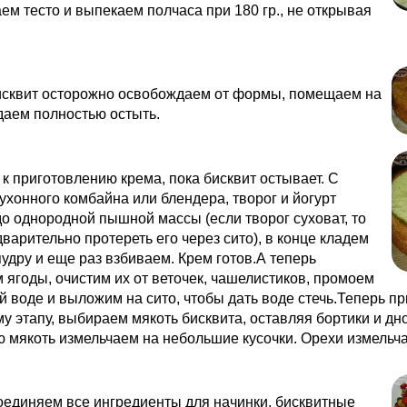
м тесто и выпекаем полчаса при 180 гр., не открывая
исквит осторожно освобождаем от формы, помещаем на
даем полностью остыть.
к приготовлению крема, пока бисквит остывает. С
хонного комбайна или блендера, творог и йогурт
о однородной пышной массы (если творог суховат, то
варительно протереть его через сито), в конце кладем
удру и еще раз взбиваем. Крем готов.А теперь
 ягоды, очистим их от веточек, чашелистиков, промоем
й воде и выложим на сито, чтобы дать воде стечь.Теперь пр
 этапу, выбираем мякоть бисквита, оставляя бортики и дно
 мякоть измельчаем на небольшие кусочки. Орехи измельч
оединяем все ингредиенты для начинки, бисквитные