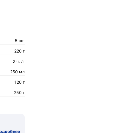
5 шт.
220 г
2 ч. л.
250 мл
120 г
250 г
одробнее