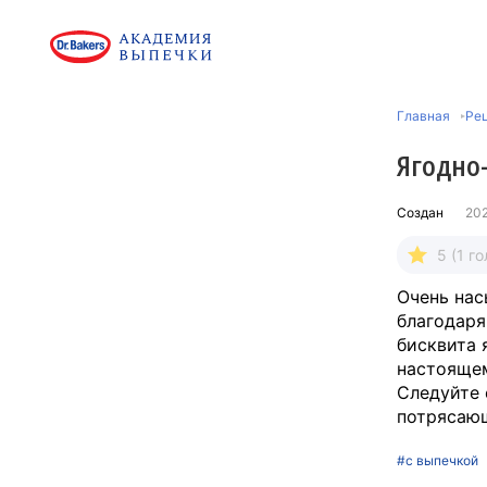
Главная
Рец
Ягодно
Создан
20
5 (1 го
Очень нас
благодаря
бисквита 
настоящем
Следуйте 
потрясаю
#с выпечкой