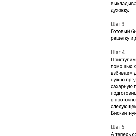
выкладывае
духовку.
Шаг 3
Готовый б
решетку и 
Шаг 4
Приступим 
помощью ку
взбиваем д
нужно пред
сахарную п
подготовим
в проточно
следующему
Бисквитную
Шаг 5
А теперь с