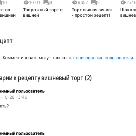
10
10711
8
9657
2
254
рт со
Творожный торт с
Торт пьяная вишня
Шокол
 вишней
вишней
- простой рецепт!
вишнев
настро
ецепт
Комментировать могут только
авторизованные пользователи
рии к рецепту вишневый торт (2)
нимный пользователь
-10-28 13:46
ать?
нимный пользователь