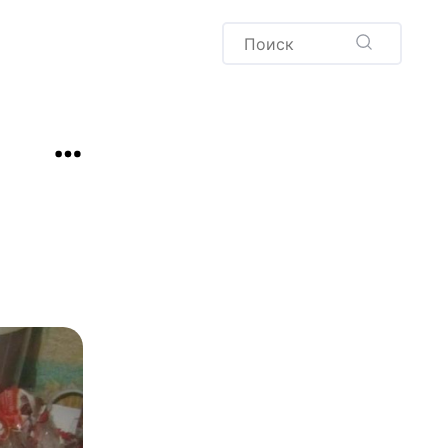
Пудинг
Новый год
Здоровая выпечка
окачча
Хлеб
Варенья и соленья
Десерты
Напитки