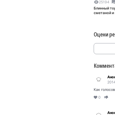
25194
Блинный то
сметаной и
Оцени р
Коммента
Ано
2014
Как голосов
0
Ано