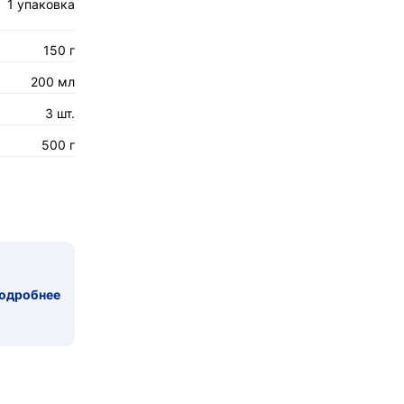
1 упаковка
150 г
200 мл
3 шт.
500 г
одробнее