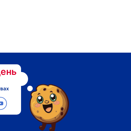
ень
твах