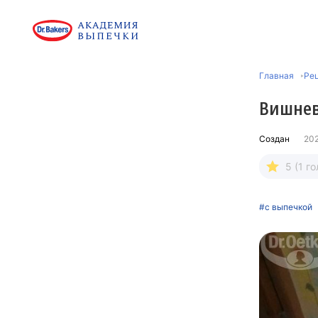
Главная
Рец
Вишнев
Создан
20
5 (1 го
#с выпечкой