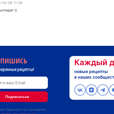
-10-29 11:39
ыглядит ))
дпишись
Каждый д
веренные рецепты!
новые рецепты
в наших сообщес
ая «Подписаться» вы соглашаетесь