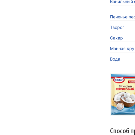
Ванильный с
Печенье пе
Творог
Сахар
Манная кру
Вода
«Кокосов
заиграть
Новинка 
напитков.
Способ п