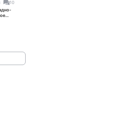
6
10
адно-
ое
ение