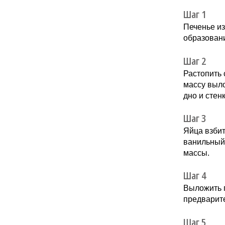
Шаг 1
Печенье из
образовани
Шаг 2
Растопить 
массу выло
дно и стен
Шаг 3
Яйца взбит
ванильный 
массы.
Шаг 4
Выложить п
предварите
Шаг 5