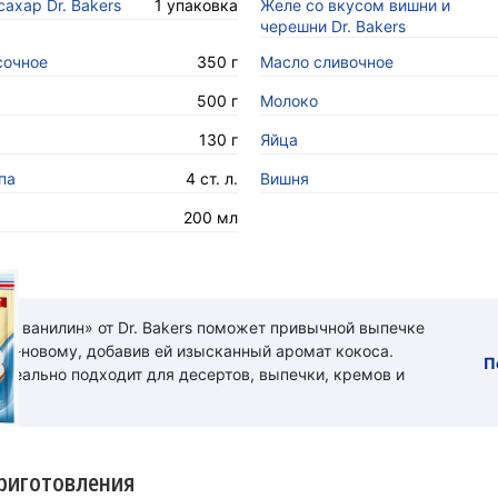
ахар Dr. Bakers
1 упаковка
Желе со вкусом вишни и
черешни Dr. Bakers
сочное
350 г
Масло сливочное
500 г
Молоко
130 г
Яйца
па
4 ст. л.
Вишня
200 мл
ый ванилин» от Dr. Bakers поможет привычной выпечке
 по-новому, добавив ей изысканный аромат кокоса.
П
идеально подходит для десертов, выпечки, кремов и
риготовления