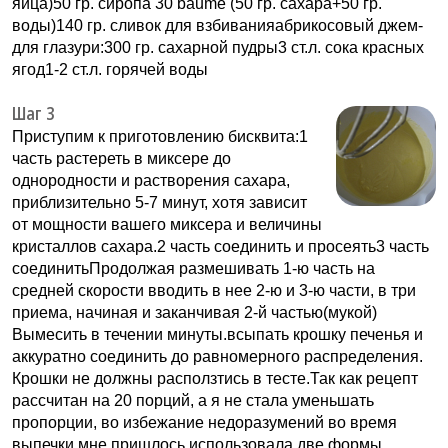
яйца)50 гр. сиропа 30 baume (50 гр. сахара+50 гр.
воды)140 гр. сливок для взбиванияабрикосовый джем-
для глазури:300 гр. сахарной пудры3 ст.л. сока красных
ягод1-2 ст.л. горячей воды
Шаг 3
Приступим к приготовлению бисквита:1
часть растереть в миксере до
однородности и растворения сахара,
приблизительно 5-7 минут, хотя зависит
от мощности вашего миксера и величины
кристаллов сахара.2 часть соединить и просеять3 часть
соединитьПродолжая размешивать 1-ю часть на
средней скорости вводить в нее 2-ю и 3-ю части, в три
приема, начиная и заканчивая 2-й частью(мукой)
Вымесить в течении минуты.всыпать крошку печенья и
аккуратно соединить до равномерного распределения.
Крошки не должны расползтись в тесте.Так как рецепт
рассчитан на 20 порций, а я не стала уменьшать
пропорции, во избежание недоразумений во время
выпечки мне пришлось использовала две формы