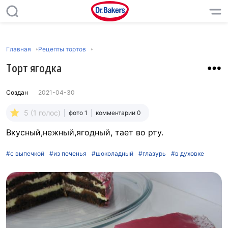
Главная
Рецепты тортов
Торт ягодка
Создан
2021-04-30
5 (1 голос)
фото 1
комментарии 0
Вкусный,нежный,ягодный, тает во рту.
#с выпечкой
#из печенья
#шоколадный
#глазурь
#в духовке