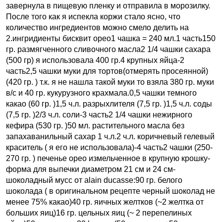
завернула в пищевую пленку и отправила в морозилку.
После того как я испекла коржи стало ясно, что
количество ингредиентов можно смело делить на
2.ингридиенты бисквит орео1 чашка = 240 мл.1 часть150
гр. размягченного сливочного масла2 1/4 чашки сахара
(500 гр) я использовала 400 гр.4 крупных яйца-2
часть2,5 чашки муки для тортов(отмерять просеянной)
(420 гр. ) т.к. я не нашла такой муки то взяла 380 гр. муки
в/с и 40 гр. кукурузного крахмала.0,5 чашки темного
какао (60 гр. )1,5 ч.л. разрыхлителя (7,5 гр. )1,5 ч.л. соды
(7,5 гр. )2/3 ч.л. соли-3 часть2 1/4 чашки нежирного
кефира (530 гр. )50 мл. растительного масла без
запахаванильный сахар 1 ч.л.2 ч.л. коричневый гелевый
краситель ( я его не использовала)-4 часть2 чашки (250-
270 гр. ) печенье орео измельченное в крупную крошку-
форма для выпечки диаметром 21 см и 24 см-
шоколадный мусс от alain ducasse:90 гр. белого
шоколада ( в оригинальном рецепте черный шоколад не
менее 75% какао)40 гр. яичных желтков (~2 желтка от
больших яиц)16 гр. цельных яиц (~ 2 перепелиных