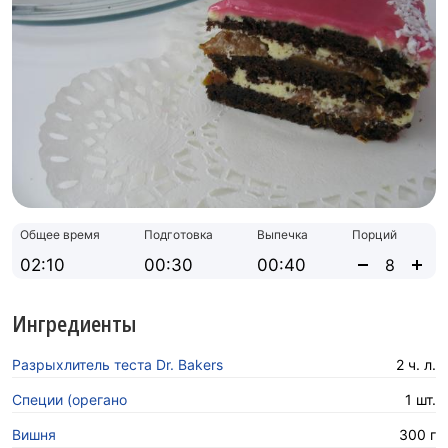
Общее время
Подготовка
Выпечка
Порций
02:10
00:30
00:40
Ингредиенты
Разрыхлитель теста Dr. Bakers
2 ч. л.
Специи (орегано
1 шт.
Вишня
300 г