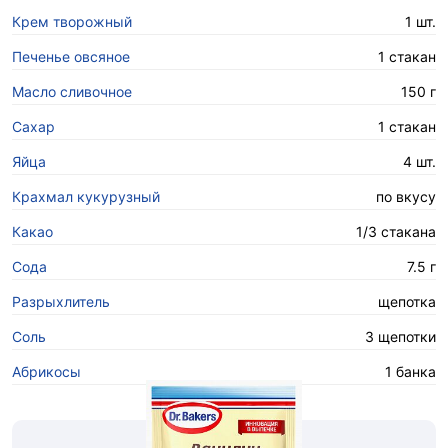
Крем творожный
1 шт.
Печенье овсяное
1 стакан
Масло сливочное
150 г
Сахар
1 стакан
Яйца
4 шт.
Крахмал кукурузный
по вкусу
Какао
1/3 стакана
Сода
7.5 г
Разрыхлитель
щепотка
Соль
3 щепотки
Абрикосы
1 банка