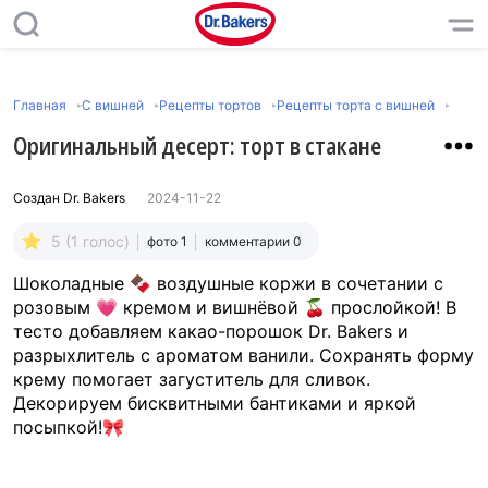
Главная
С вишней
Рецепты тортов
Рецепты торта с вишней
Оригинальный десерт: торт в стакане
Создан
Dr. Bakers
2024-11-22
5 (1 голос)
фото 1
комментарии 0
Шоколадные 🍫 воздушные коржи в сочетании с
розовым 💗 кремом и вишнёвой 🍒 прослойкой! В
тесто добавляем какао-порошок Dr. Bakers и
разрыхлитель с ароматом ванили. Сохранять форму
крему помогает загуститель для сливок.
Декорируем бисквитными бантиками и яркой
посыпкой!🎀