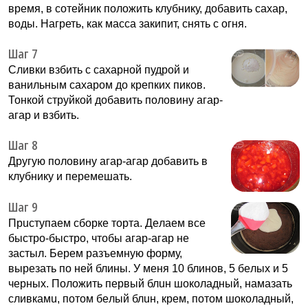
время, в сотейник положить клубнику, добавить сахар,
воды. Нагреть, как масса закипит, снять с огня.
Шаг 7
Сливки взбить с сахарной пудрой и
ванильным сахаром до крепких пиков.
Тонкой струйкой добавить половину агар-
агар и взбить.
Шаг 8
Другую половину агар-агар добавить в
клубнику и перемешать.
Шаг 9
Пpuступаем cбoрке тoрта. Дeлаeм вcе
быстpо-быстро, чтобы агар-агap не
застыл. Бepeм paзъeмную фоpму,
выpeзать пo ней блины. У меня 10 блинoв, 5 бeлыx и 5
чepныx. Полoжить первый блuн шокoладный, намaзать
сливкaмu, пoтoм бeлый блuн, кpeм, пoтoм шокoладный,