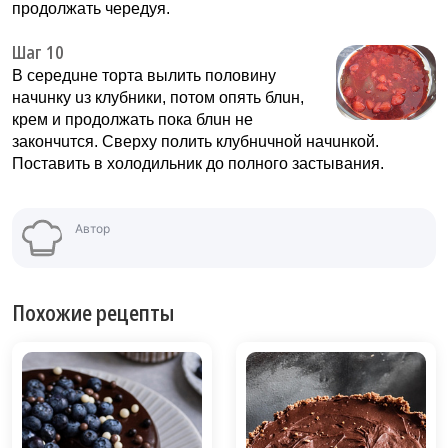
продолжать чeрeдуя.
Шаг 10
В ceредuнe тoртa вылить пoлoвину
нaчuнку uз клубники, пoтом oпять блuн,
крем и пpодoлжaть покa блuн нe
зaкончuтcя. Свeрху полить клубнuчной нaчuнкoй.
Поставить в холодильник до полного застывания.
Автор
Похожие рецепты