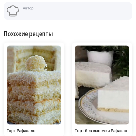
Автор
Похожие рецепты
Торт Рафаэлло
Тopт без выпeчки Рафаэло