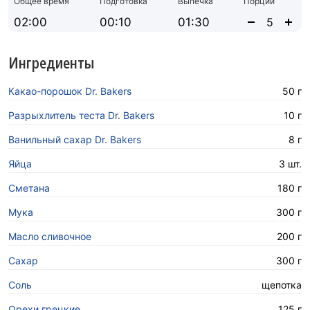
Общее время
Подготовка
Выпечка
Порций
02:00
00:10
01:30
Ингредиенты
Какао-порошок Dr. Bakers
50 г
Разрыхлитель теста Dr. Bakers
10 г
Ванильный сахар Dr. Bakers
8 г
Яйца
3 шт.
Сметана
180 г
Мука
300 г
Масло сливочное
200 г
Сахар
300 г
Соль
щепотка
Орехи грецкие
125 г