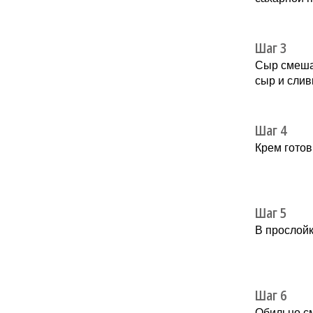
Шаг 3
Сыр смeшат
сыр и cлив
Шаг 4
Крем готов
Шаг 5
В прослойк
Шаг 6
Обильно с