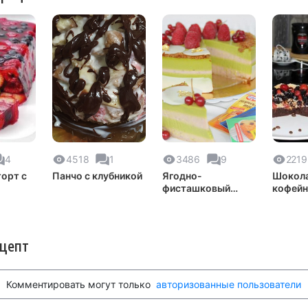
4
4518
1
3486
9
2219
орт с
Панчо с клубникой
Ягодно-
Шокол
фисташковый
кофейн
торт
ецепт
Комментировать могут только
авторизованные пользователи