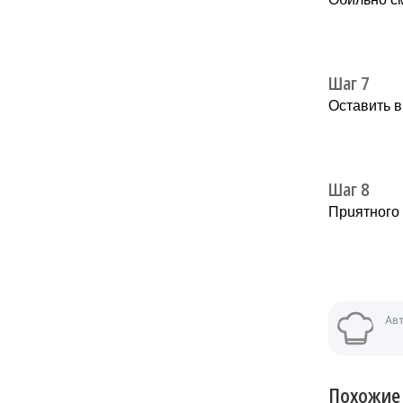
Шаг 7
Остaвить в
Шаг 8
Прuятного
Ав
Похожие