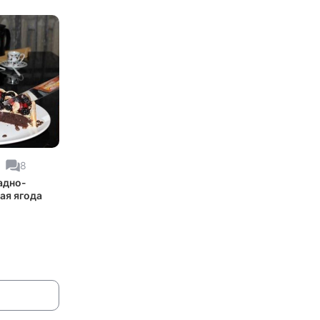
8
адно-
ая ягода