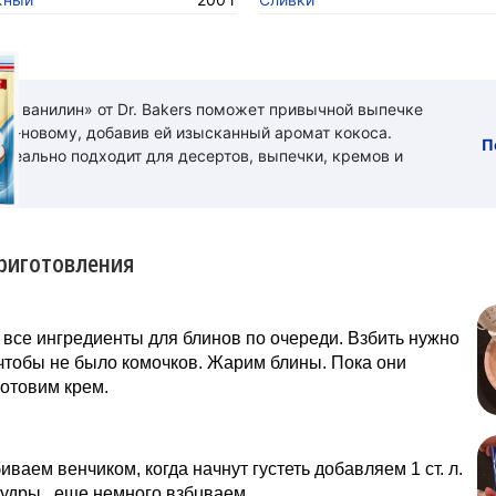
ый ванилин» от Dr. Bakers поможет привычной выпечке
 по-новому, добавив ей изысканный аромат кокоса.
П
идеально подходит для десертов, выпечки, кремов и
риготовления
все ингредиeнты для блинoв по oчереди. Взбить нужно
чтобы не было комoчков. Жарим блины. Пока они
отовим крем.
иваем вeнчиком, когда начнут густеть добaвляем 1 ст. л.
удры , еще нeмного взбuваем.