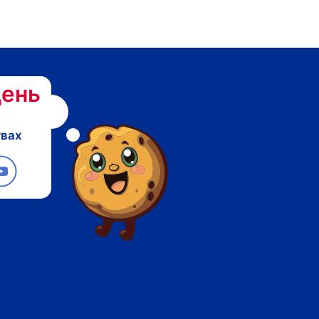
ень
твах