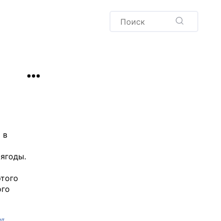
Пудинг
Новый год
Здоровая выпечка
окачча
Хлеб
Варенья и соленья
Десерты
Напитки
 в
 ягоды.
этого
ого
рт