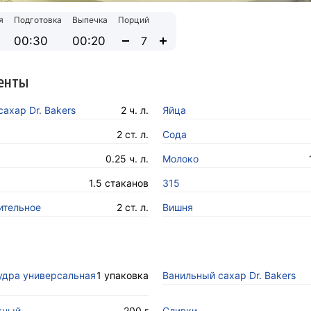
я
Подготовка
Выпечка
Порций
00:30
00:20
енты
ахар Dr. Bakers
2 ч. л.
Яйца
2 ст. л.
Сода
0.25 ч. л.
Молоко
1.5 стаканов
315
ительное
2 ст. л.
Вишня
а
удра универсальная
1 упаковка
Ванильный сахар Dr. Bakers
жный
200 г
Сливки