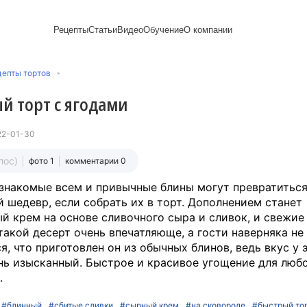
Рецепты
Статьи
Видео
Обучение
О компании
Рецепты блинов
Лайфхаки
Пирожки
Ассортимент
Напитки и легкие
Пирожные
епты тортов
Сезонная выпечка
Выпечка и тесто
Торты рецепты
Контакты
закуски
Булочки
Постные рецепты
Десерты и сладкая
Печенье
Professional (HoReСa)
Пицца и ф
й торт с ягодами
Пасхальная выпечка
выпечка
Пряники
Карьера
Запеканки
Завтраки
ПП и постные блюда
Оладьи
Международный
Кексы
Рецепты пирогов
Сезонная выпечка
Сырники
стандарт
Вафли
22-01-30
Новый год
сертификации
Медиакит
лос)
фото 1
комментарии 0
знакомые всем и привычные блины могут превратиться
 шедевр, если собрать их в торт. Дополнением станет
й крем на основе сливочного сыра и сливок, и свежие
такой десерт очень впечатляюще, а гости наверняка не
я, что приготовлен он из обычных блинов, ведь вкус у 
нь изысканный. Быстрое и красивое угощение для люб
.
#блинный
#сбитые сливки
#сырный крем
#на сковороде
#быстрый то