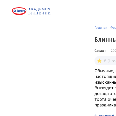
Главная
Рец
Блинны
Создан
20
5 (1 го
Обычные, 
настоящий
изысканны
Выглядит 
догадаютс
торта оче
праздника
#с выпечкой