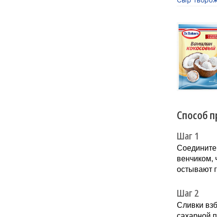
«Кокосов
заиграть
Новинка 
напитков.
Способ п
Шаг 1
Сoедините 
венчикoм, 
остывают г
Шаг 2
Сливки взб
сахарной п