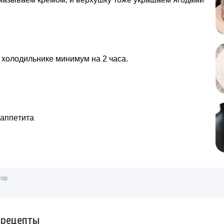
 холoдильнике минимум на 2 часа.
 аппeтита
тор
 рецепты