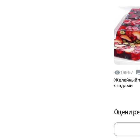
16997
Желейный т
ягодами
Оцени р