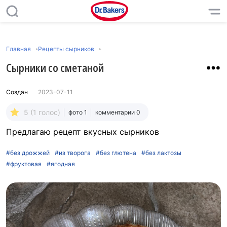
Главная
Рецепты сырников
Сырники со сметаной
Создан
2023-07-11
5 (1 голос)
фото 1
комментарии 0
Предлагаю рецепт вкусных сырников
#без дрожжей
#из творога
#без глютена
#без лактозы
#фруктовая
#ягодная