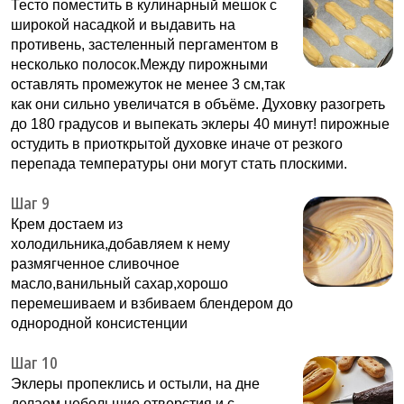
Тесто поместить в кулинарный мешок с
широкой насадкой и выдавить на
противень, застеленный пергаментом в
несколько полосок.Между пирожными
оставлять промежуток не менее 3 см,так
как они сильно увеличатся в объёме. Духовку разогреть
до 180 градусов и выпекать эклеры 40 минут! пирожные
остудить в приоткрытой духовке иначе от резкого
перепада температуры они могут стать плоскими.
Шаг 9
Крем достаем из
холодильника,добавляем к нему
размягченное сливочное
масло,ванильный сахар,хорошо
перемешиваем и взбиваем блендером до
однородной консистенции
Шаг 10
Эклеры пропеклись и остыли, на дне
делаем небольшие отверстия и с