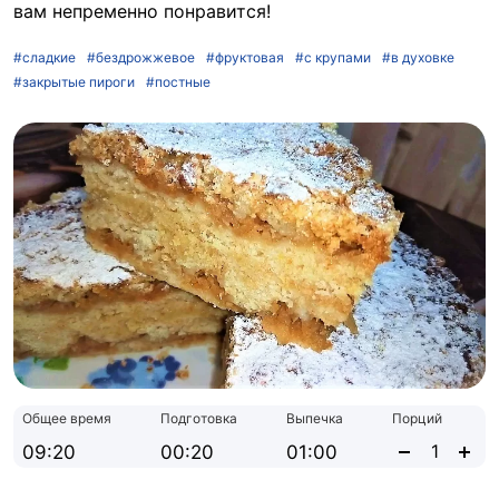
вам непременно понравится!
#сладкие
#бездрожжевое
#фруктовая
#с крупами
#в духовке
#закрытые пироги
#постные
Общее время
Подготовка
Выпечка
Порций
09:20
00:20
01:00