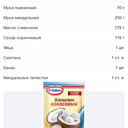
Мука пшеничная
70 г
Мука миндальная
210 г
Масло сливочное
175 г
Сахар коричневый
115 г
Яйца
1 шт.
Сметана
1 ст. л.
Банан
1 шт.
Миндальные лепестки
1 ст. л.