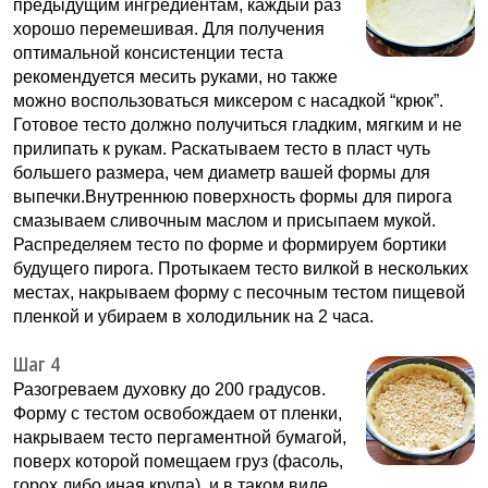
предыдущим ингредиентам, каждый раз
хорошо перемешивая. Для получения
оптимальной консистенции теста
рекомендуется месить руками, но также
можно воспользоваться миксером с насадкой “крюк”.
Готовое тесто должно получиться гладким, мягким и не
прилипать к рукам. Раскатываем тесто в пласт чуть
большего размера, чем диаметр вашей формы для
выпечки.Внутреннюю поверхность формы для пирога
смазываем сливочным маслом и присыпаем мукой.
Распределяем тесто по форме и формируем бортики
будущего пирога. Протыкаем тесто вилкой в нескольких
местах, накрываем форму с песочным тестом пищевой
пленкой и убираем в холодильник на 2 часа.
Шаг 4
Разогреваем духовку до 200 градусов.
Форму с тестом освобождаем от пленки,
накрываем тесто пергаментной бумагой,
поверх которой помещаем груз (фасоль,
горох либо иная крупа), и в таком виде