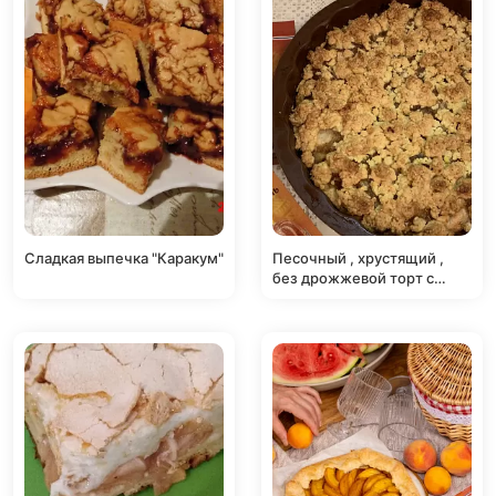
Сладкая выпечка "Каракум"
Песочный , хрустящий ,
без дрожжевой торт с
обжаренными яблоками с
корицей и лимонным
соком