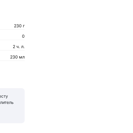
230 г
0
2 ч. л.
230 мл
есту
литель