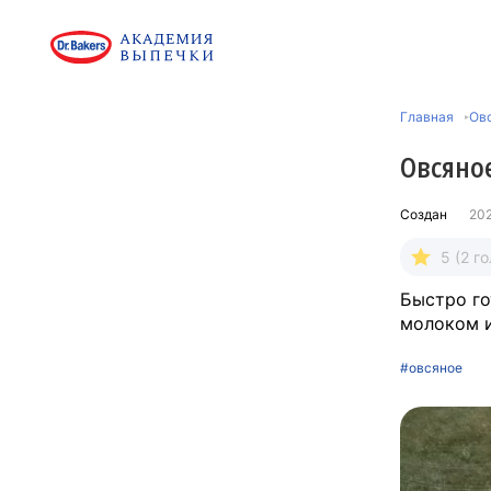
Главная
Ов
Овсяно
Создан
20
5 (2 г
Быстро го
молоком и
#овсяное