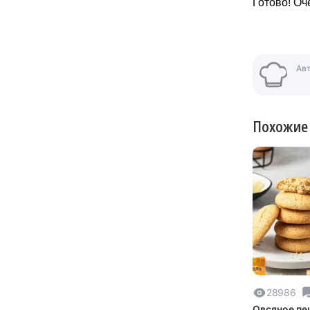
Готово! Оч
Ав
Похожие
28986
Овсяное пе