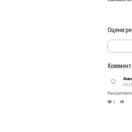
Оцени р
Коммента
Ано
2021
Рассыпчато
0