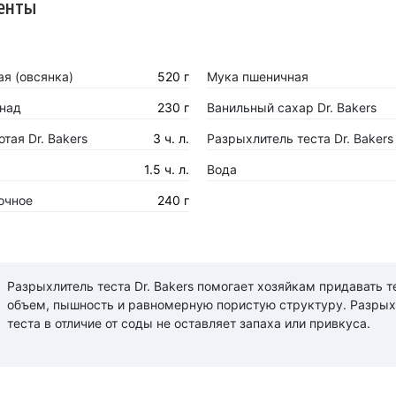
енты
я (овсянка)
520 г
Мука пшеничная
над
230 г
Ванильный сахар Dr. Bakers
тая Dr. Bakers
3 ч. л.
Разрыхлитель теста Dr. Bakers
1.5 ч. л.
Вода
очное
240 г
Разрыхлитель теста Dr. Bakers помогает хозяйкам придавать т
объем, пышность и равномерную пористую структуру. Разрых
теста в отличие от соды не оставляет запаха или привкуса.