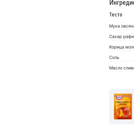
Ингреди
Тесто
Мука овсяна
Сахар рафи
Корица моло
Соль
Масло слив