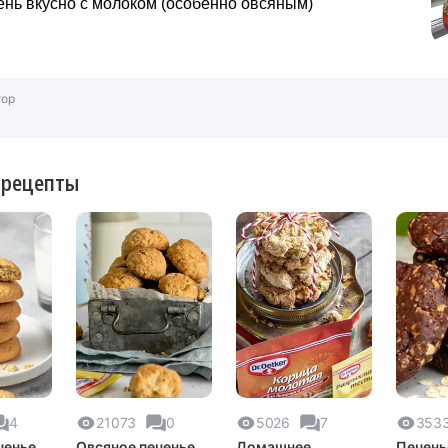
ень вкусно с молоком (особенно овсяным)
тор
 рецепты
4
21073
0
5026
7
353
ченье
Овсяное печенье
Домашнее
Печень