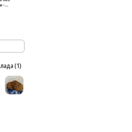
и -
ный рецепт
лада (1)