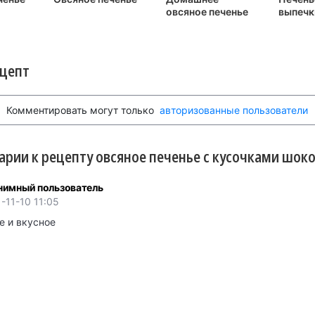
овсяное печенье
выпечк
необыч
ецепт
Комментировать могут только
авторизованные пользователи
рии к рецепту овсяное печенье с кусочками шоко
нимный пользователь
-11-10 11:05
е и вкусное