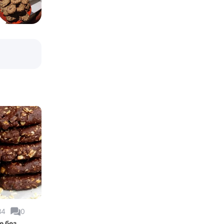
34
0
е без