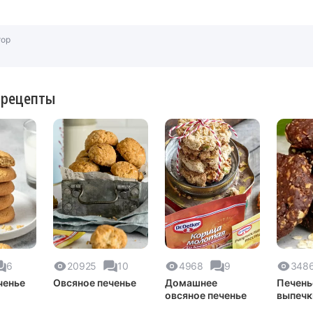
тор
 рецепты
6
20925
10
4968
9
348
ченье
Овсяное печенье
Домашнее
Печень
овсяное печенье
выпечк
необыч