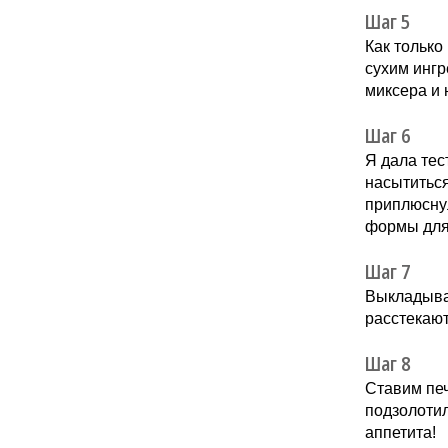
Шаг 5
Как только
сухим ингр
миксера и 
Шаг 6
Я дала тес
насытитьс
приплюснул
формы для 
Шаг 7
Выкладывае
расстекают
Шаг 8
Ставим печ
подзолотил
аппетита!