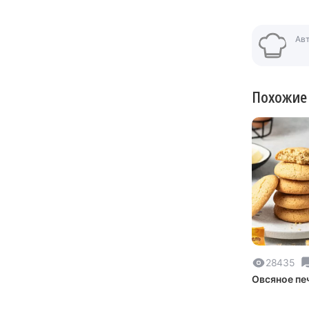
Ав
Похожие
28435
Овсяное пе