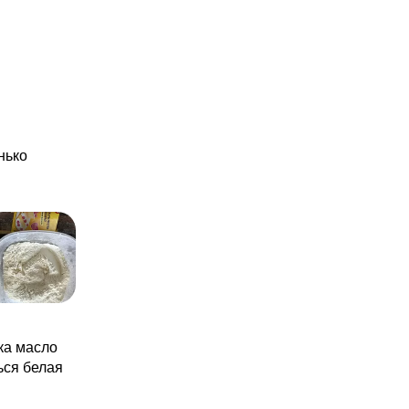
нько
ка масло
ься белая