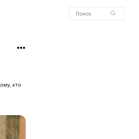
Пудинг
Новый год
Здоровая выпечка
окачча
Хлеб
Варенья и соленья
Десерты
Напитки
ому, кто