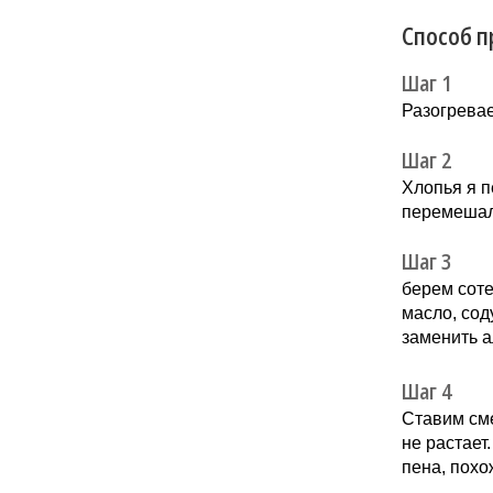
Способ п
Шаг 1
Разогревае
Шаг 2
Хлопья я п
перемешал
Шаг 3
берем соте
масло, сод
заменить а
Шаг 4
Ставим сме
не растает
пена, похо