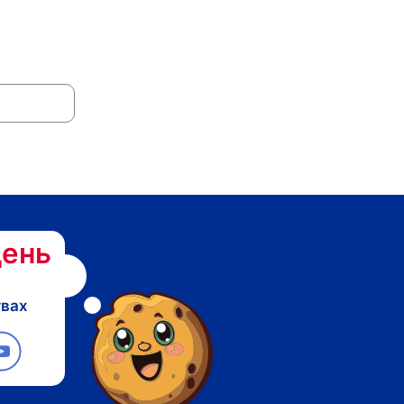
ень
твах