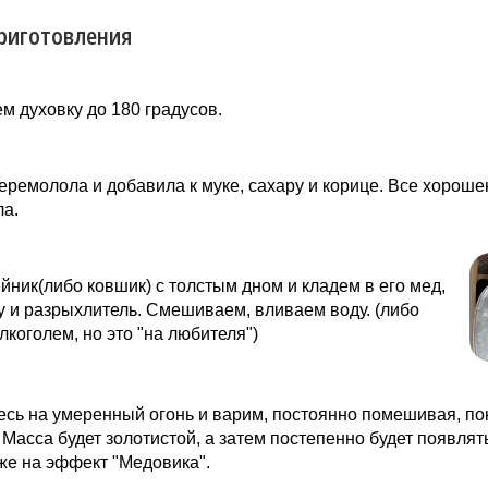
риготовления
м духовку до 180 градусов.
еремолола и добавила к муке, сахару и корице. Все хороше
а.
йник(либо ковшик) с толстым дном и кладем в его мед,
у и разрыхлитель. Смешиваем, вливаем воду. (либо
лкоголем, но это "на любителя")
сь на умеренный огонь и варим, постоянно помешивая, по
. Масса будет золотистой, а затем постепенно будет появлят
же на эффект "Медовика".