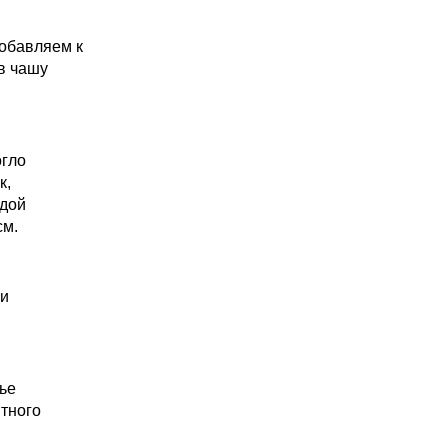
добавляем к
в чашу
огло
к,
одой
см.
ни
нье
ятного