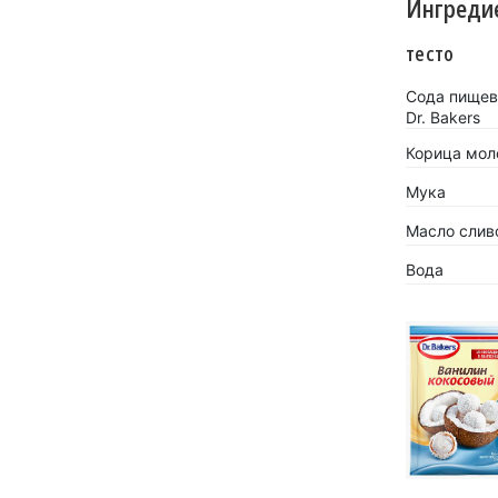
Ингреди
тесто
Сода пищев
Dr. Bakers
Корица моло
Мука
Масло слив
Вода
«Кокосов
заиграть
Новинка 
напитков.