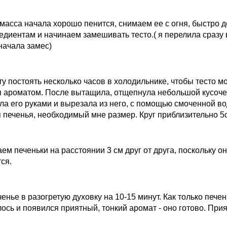
 масса начала хорошо пенится, снимаем ее с огня, быстро 
едиентам и начинаем замешивать тесто.( я перелила сразу 
начала замес)
ту постоять несколько часов в холодильнике, чтобы тесто м
я ароматом. После вытащила, отщепнула небольшой кусоче
а его руками и вырезала из него, с помощью смоченной в
печенья, необходимый мне размер. Круг приблизительно 5
м печеньки на расстоянии 3 см друг от друга, поскольку о
ся.
енье в разогретую духовку на 10-15 минут. Как только пече
ось и появился приятный, тонкий аромат - оно готово. При