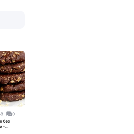
68
0
е без
и -
ный рецепт