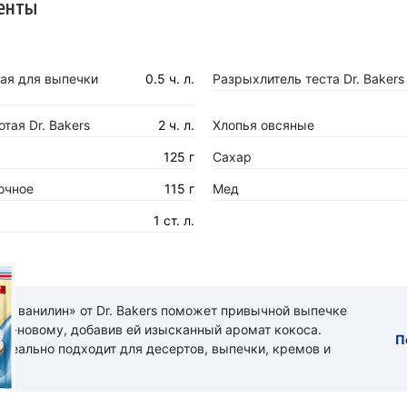
енты
ая для выпечки
0.5 ч. л.
Разрыхлитель теста Dr. Bakers
тая Dr. Bakers
2 ч. л.
Хлопья овсяные
125 г
Сахар
очное
115 г
Мед
1 ст. л.
ый ванилин» от Dr. Bakers поможет привычной выпечке
 по-новому, добавив ей изысканный аромат кокоса.
П
идеально подходит для десертов, выпечки, кремов и