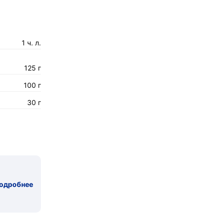
1 ч. л.
125 г
100 г
30 г
одробнее