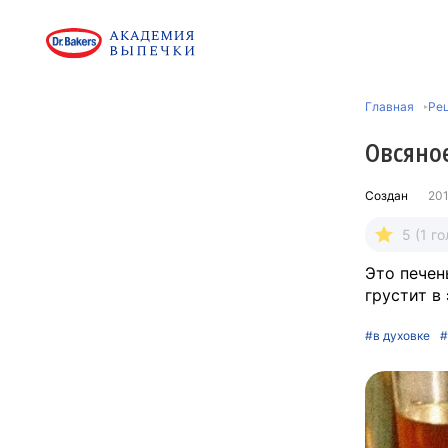
Главная
Ре
Овсяно
Создан
201
5 (1 го
Это печен
грустит в 
#в духовке
#