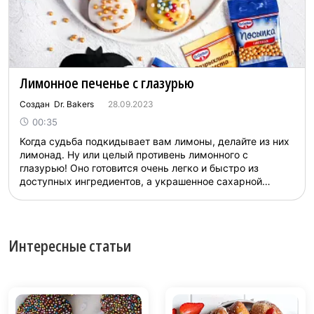
Лимонное печенье с глазурью
Создан Dr. Bakers
28.09.2023
00:35
Когда судьба подкидывает вам лимоны, делайте из них
лимонад. Ну или целый противень лимонного с
глазурью! Оно готовится очень легко и быстро из
доступных ингредиентов, а украшенное сахарной
глазурью даст фору любому десерту из фирменной
кондитерской. Приготовьте мягкое печенье с нежной
ноткой лимона к празднику или просто так, позовите
приятелей, родных и насладитесь необычным
Интересные статьи
чаепитием с рассыпча...