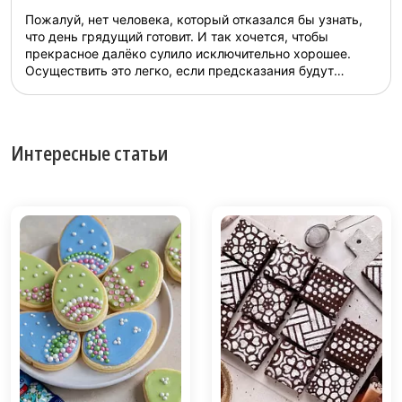
Пожалуй, нет человека, который отказался бы узнать,
что день грядущий готовит. И так хочется, чтобы
прекрасное далёко сулило исключительно хорошее.
Осуществить это легко, если предсказания будут
написаны непосредственно вами. И это вовсе не шутка,
а один из самых популярных рецептов печенья. Так
здорово начинать с оптимистичного прогноза свой день,
или развлечь шумную компанию друзей шуточными
Интересные статьи
про...