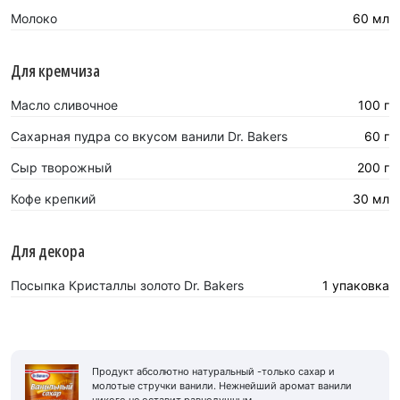
Молоко
60 мл
Для кремчиза
Масло сливочное
100 г
Сахарная пудра со вкусом ванили Dr. Bakers
60 г
Сыр творожный
200 г
Кофе крепкий
30 мл
Для декора
Посыпка Кристаллы золото Dr. Bakers
1 упаковка
Продукт абсолютно натуральный -только сахар и
молотые стручки ванили. Нежнейший аромат ванили
никого не оставит равнодушным.