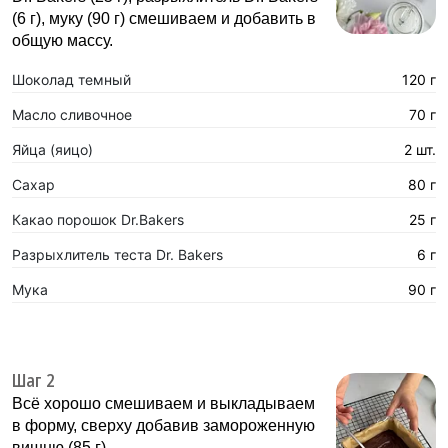
(6 г), муку (90 г) смешиваем и добавить в
общую массу.
Шоколад темный
120 г
Масло сливочное
70 г
Яйца (яицо)
2 шт.
Сахар
80 г
Какао порошок Dr.Bakers
25 г
Разрыхлитель теста Dr. Bakers
6 г
Мука
90 г
Шаг 2
Всё хорошо смешиваем и выкладываем
в форму, сверху добавив замороженную
вишню (85 г).