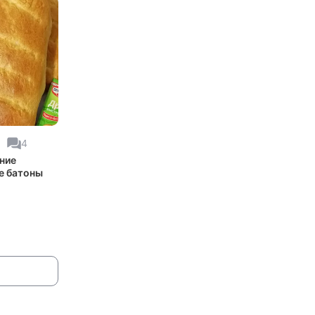
1
4
ние
 батоны