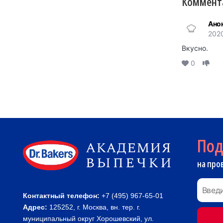
Коммента
Ано
2020
Вкусно.
0
По
на про
Контактный телефон:
+7 (495) 967-65-01
Адрес:
125252, г. Москва, вн. тер. г.
муниципальный округ Хорошевский, ул.