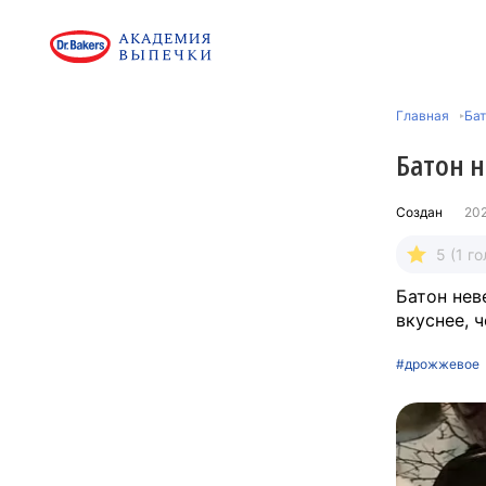
Главная
Ба
Батон 
Создан
20
5 (1 го
Батон нев
вкуснее, 
#дрожжевое