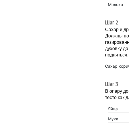
Молоко
Шаг 2
Сахар и др
Должны поя
газирован
духовку до
подняться,
Сахар кори
Шаг 3
В опару до
тесто как 
Яйца
Мука