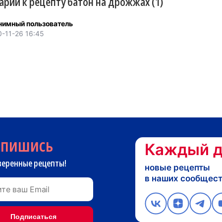
рии к рецепту батон на дрожжах (1)
нимный пользователь
-11-26 16:45
дпишись
Каждый д
веренные рецепты!
новые рецепты
в наших сообщес