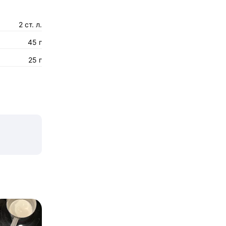
2 ст. л.
45 г
25 г