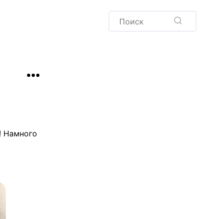
Пудинг
Новый год
Здоровая выпечка
окачча
Хлеб
Варенья и соленья
Десерты
Напитки
! Намного