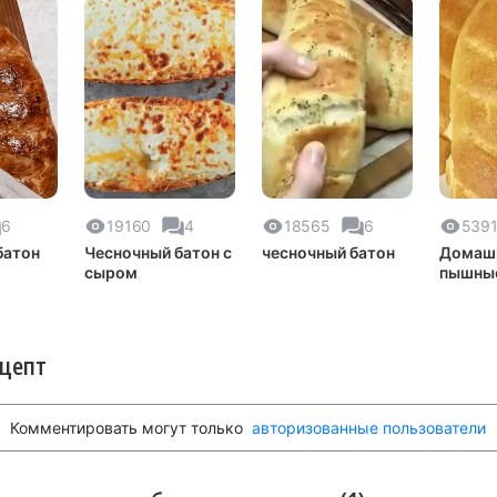
6
19160
4
18565
6
539
батон
Чесночный батон с
чесночный батон
Домаш
сыром
пышные
ецепт
Комментировать могут только
авторизованные пользователи