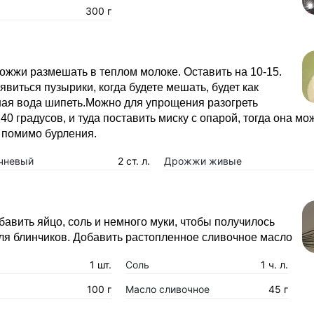
300 г
ожжи размешать в теплом молоке. Оставить на 10-15.
виться пузырики, когда будете мешать, будет как
ная вода шипеть.Можно для упрощения разогреть
 40 градусов, и туда поставить миску с опарой, тогда она мо
 помимо бурления.
чневый
2 ст. л.
Дрожжи живые
бавить яйцо, соль и немного муки, чтобы получилось
для блинчиков. Добавить растопленное сливочное масло
1 шт.
Соль
1 ч. л.
100 г
Масло сливочное
45 г