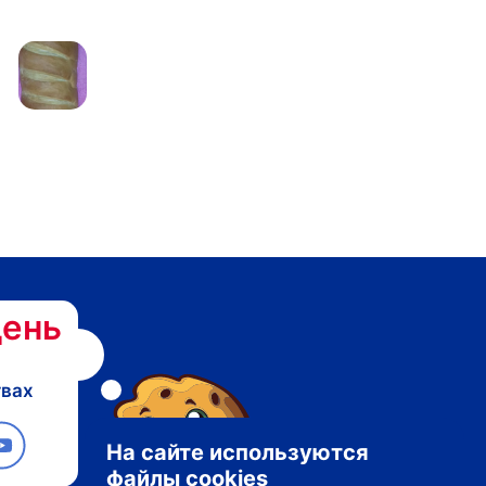
ень
твах
На сайте используются
файлы cookies