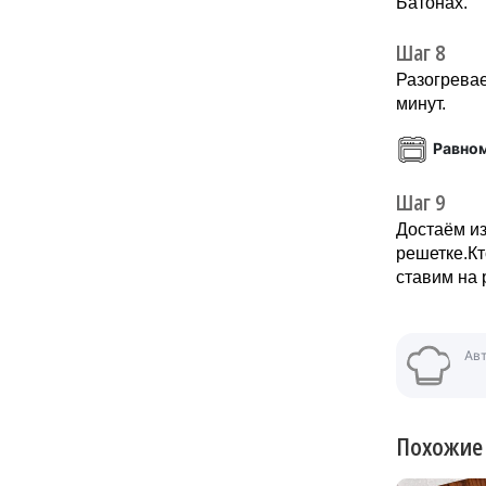
Батонах.
Шаг 8
Разогревае
минут.
Равно
Шаг 9
Достаём из
решетке.Кт
ставим на 
Ав
Похожие