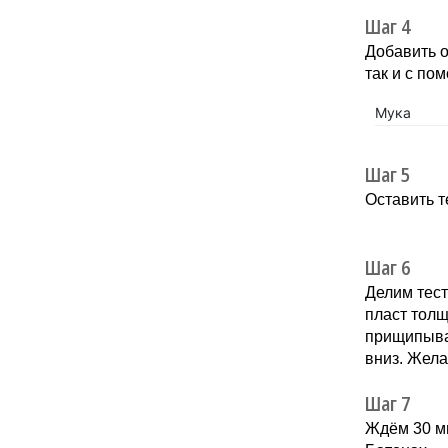
Шаг 4
Добавить о
так и с по
Мука
Шаг 5
Оставить т
Шаг 6
Делим тест
пласт толщ
прищипыва
вниз. Жела
Шаг 7
Ждём 30 ми