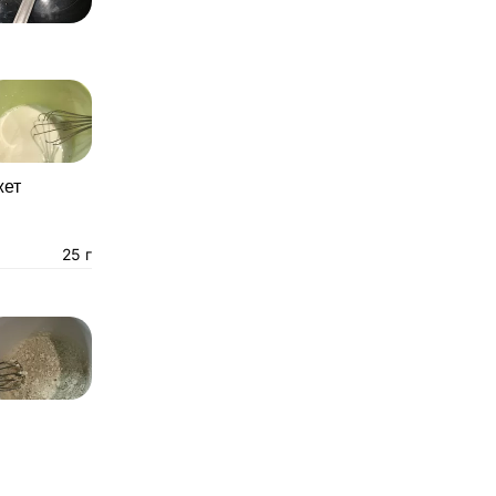
жет
25 г