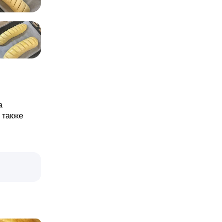
а
 также