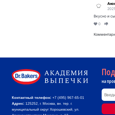
Ано
202
Вкусно и сы
0
Комментари
По
на про
Контактный телефон:
+7 (495) 967-65-01
Адрес:
125252, г. Москва, вн. тер. г.
муниципальный округ Хорошевский, ул.