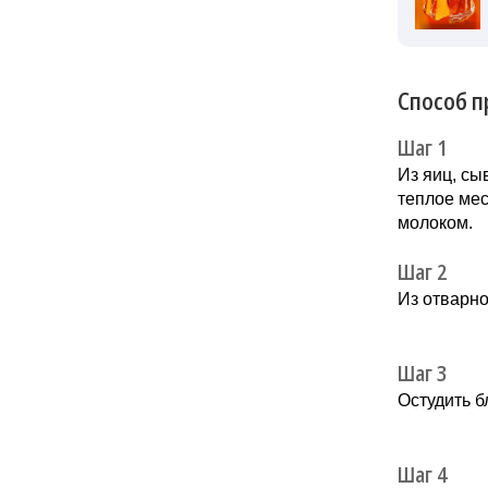
Способ п
Шаг 1
Из яиц, сы
теплое мес
молоком.
Шаг 2
Из отварно
Шаг 3
Остудить 
Шаг 4