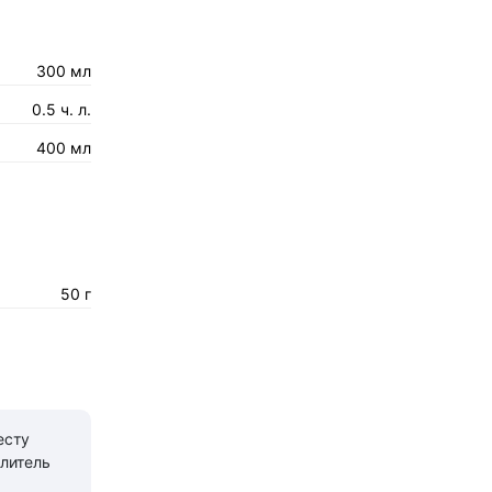
300 мл
0.5 ч. л.
400 мл
50 г
есту
литель