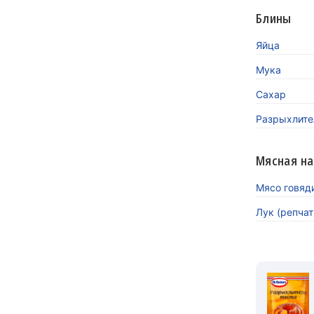
Блины
Яйца
Мука
Сахар
Разрыхлител
Мясная на
Мясо говяд
Лук (репча