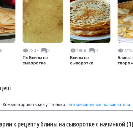
9
7307
8
4899
0
2713
Пп Блины на
Блины на
Блины 
сыворотке
сыворотке
творо
сыворо
ецепт
Комментировать могут только
авторизованные пользователи
рии к рецепту блины на сыворотке с начинкой (1