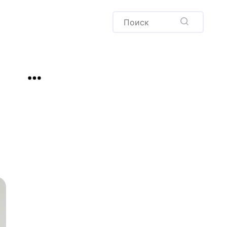
Пудинг
Новый год
Здоровая выпечка
окачча
Хлеб
Варенья и соленья
Десерты
Напитки