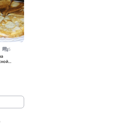
5
на
жной
тке
)