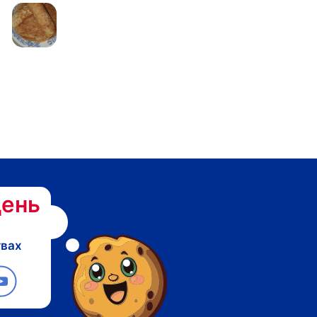
ень
твах