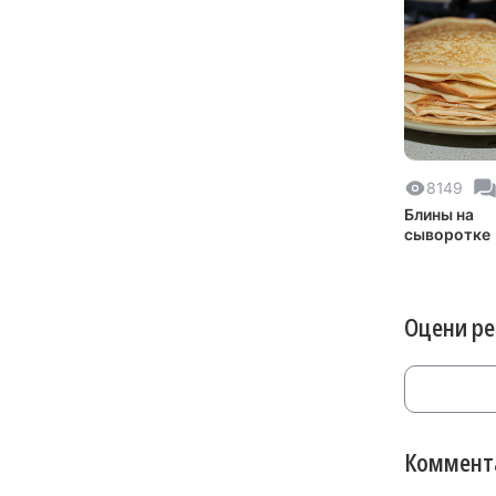
8149
Блины на
сыворотке
Оцени р
Коммента