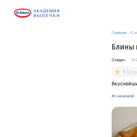
Главная
С н
Блины 
Создан
20
5 (2 г
Вкуснейши
#с начинкой