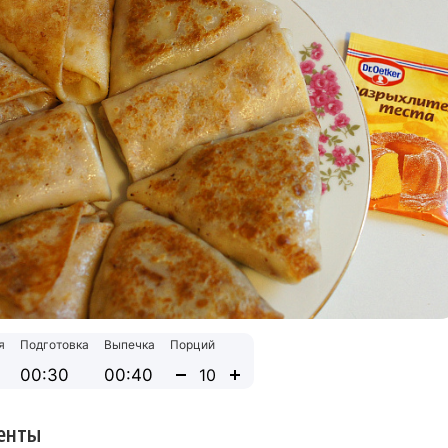
я
Подготовка
Выпечка
Порций
00:30
00:40
енты