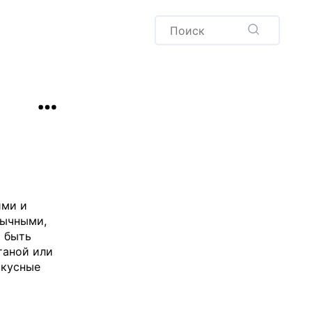
Пудинг
Новый год
Здоровая выпечка
окачча
Хлеб
Варенья и соленья
Десерты
Напитки
ими и
бычными,
м быть
таной или
вкусные