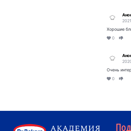
Ано
2021
Хорошие бл
0
Ано
2020
Очень инте
0
По