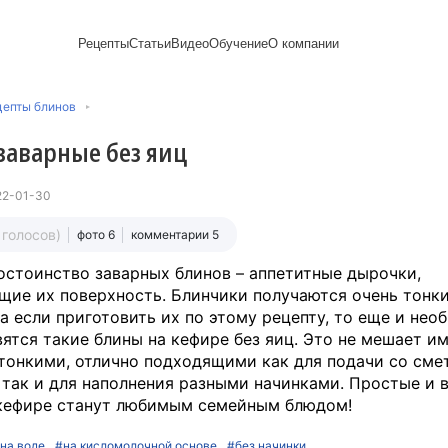
Рецепты
Статьи
Видео
Обучение
О компании
Рецепты блинов
Лайфхаки
Пирожки
Ассортимент
Напитки и легкие
Пирожные
цепты блинов
Сезонная выпечка
Выпечка и тесто
Торты рецепты
Контакты
закуски
Булочки
Постные рецепты
Десерты и сладкая
Печенье
Professional (HoReСa)
Пицца и ф
заварные без яиц
Пасхальная выпечка
выпечка
Пряники
Карьера
Запеканки
Завтраки
ПП и постные блюда
Оладьи
Международный
Кексы
Рецепты пирогов
Сезонная выпечка
Сырники
стандарт
Вафли
22-01-30
Новый год
сертификации
Медиакит
9 голосов)
фото 6
комментарии 5
остоинство заварных блинов – аппетитные дырочки,
ие их поверхность. Блинчики получаются очень тонк
а если приготовить их по этому рецепту, то еще и нео
вятся такие блины на кефире без яиц. Это не мешает и
тонкими, отлично подходящими как для подачи со сме
 так и для наполнения разными начинками. Простые и 
 кефире станут любимым семейным блюдом!
на воде
#на кисломолочной основе
#без начинки