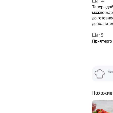
Шаг 4
Теперь доб
можно жари
до готовно
дополнител
Шаг 5
Приятного 
Ав
Похожие