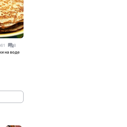
661
8
ки на воде