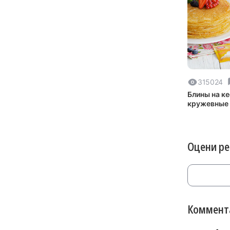
315024
Блины на к
кружевные
Оцени р
Коммента