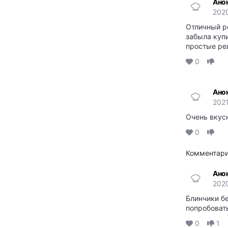
Ано
2020
Отличный р
забыла купи
простые ре
0
Ано
2021
Очень вкус
0
Комментари
Ано
202
Блинчики бе
попробоват
0
1