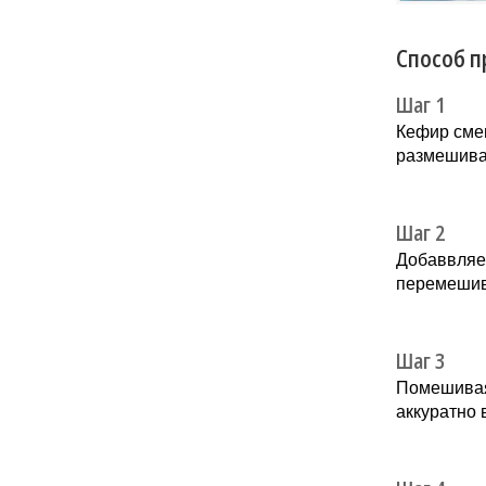
Способ п
Шаг 1
Кефир смеш
размешив
Шаг 2
Добаввляем
перемеши
Шаг 3
Помешивая
аккуратно 