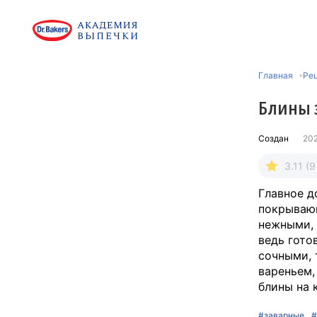
Главная
Ре
Блины 
Создан
20
3.11 (
Главное д
покрывающ
нежными, 
ведь гото
сочными, 
вареньем,
блины на
#заварные
#