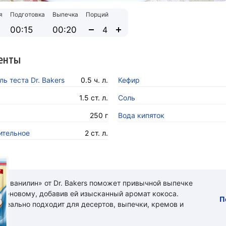
я
Подготовка
Выпечка
Порций
00:15
00:20
енты
ь теста Dr. Bakers
0.5 ч. л.
Кефир
1.5 ст. л.
Соль
250 г
Вода кипяток
ительное
2 ст. л.
ый ванилин» от Dr. Bakers поможет привычной выпечке
 по-новому, добавив ей изысканный аромат кокоса.
П
идеально подходит для десертов, выпечки, кремов и