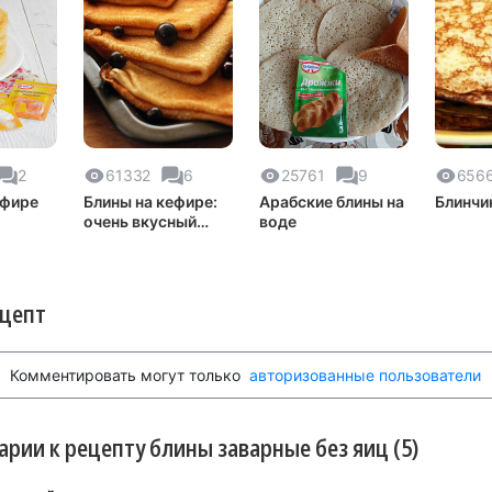
2
61332
6
25761
9
656
ефире
Блины на кефире:
Арабские блины на
Блинчи
очень вкусный
воде
проверенный
рецепт!
ецепт
Комментировать могут только
авторизованные пользователи
рии к рецепту блины заварные без яиц (5)