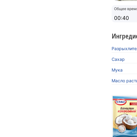
Общее врем
00:40
Ингреди
Разрыхлител
Сахар
Мука
Масло раст
«Кокосов
заиграть
Новинка 
напитков.