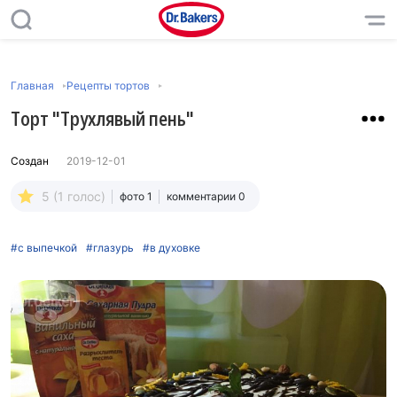
Главная
Рецепты тортов
Торт "Трухлявый пень"
Создан
2019-12-01
5 (1 голос)
фото 1
комментарии 0
#с выпечкой
#глазурь
#в духовке