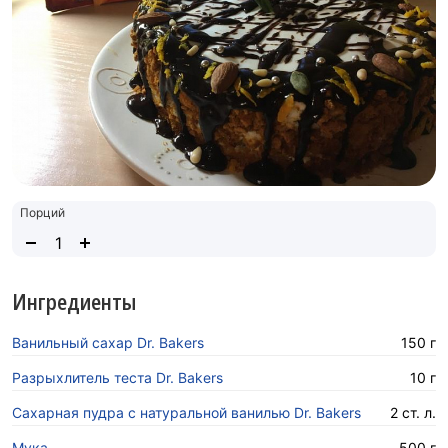
Порций
Ингредиенты
Ванильный сахар Dr. Bakers
150 г
Разрыхлитель теста Dr. Bakers
10 г
Сахарная пудра с натуральной ванилью Dr. Bakers
2 ст. л.
Мука
500 г