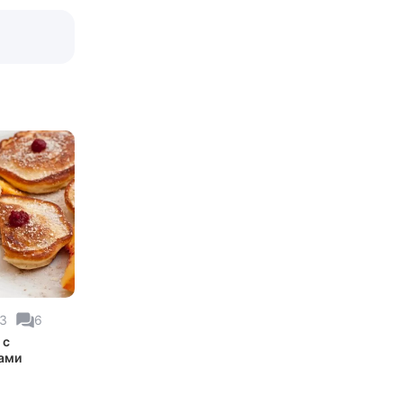
23
6
 с
ами