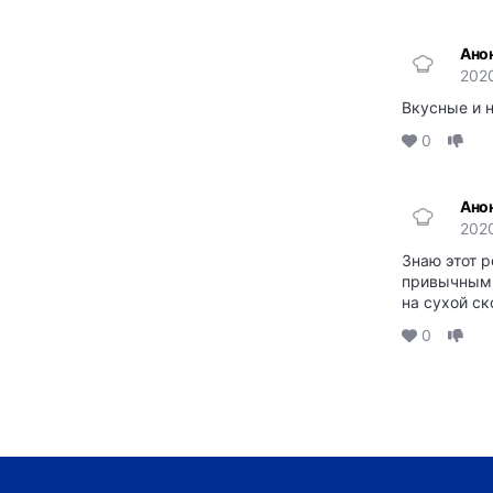
Ано
202
Вкусные и 
0
Ано
202
Знаю этот р
привычным 
на сухой с
0