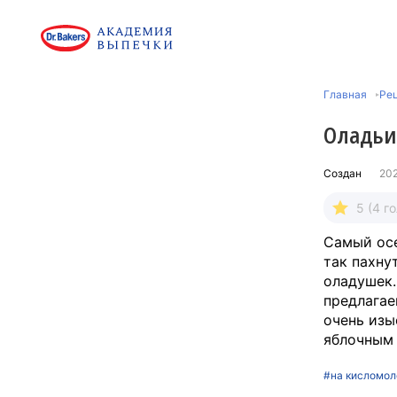
Главная
Ре
Оладьи
Создан
20
5 (4 г
Самый осе
так пахну
оладушек.
предлагае
очень изы
яблочным 
#на кисломол