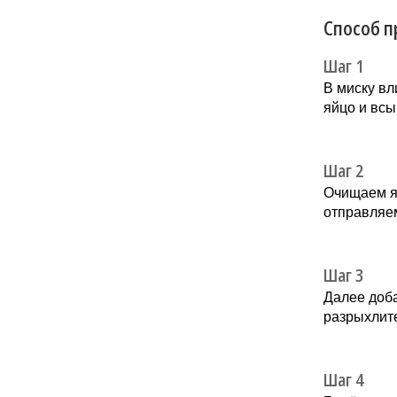
Способ п
Шаг 1
В миску вл
яйцо и вс
Шаг 2
Очищаем яб
отправляем
Шаг 3
Далее доба
разрыхлите
Шаг 4