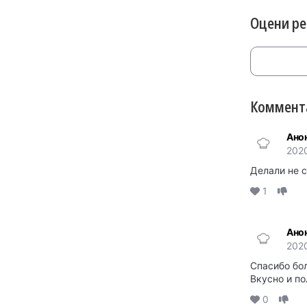
Оцени р
Коммента
Ано
202
Делали не с
1
Ано
202
Спасибо бол
Вкусно и по
0