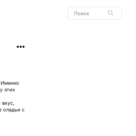
Пудинг
Новый год
Здоровая выпечка
окачча
Хлеб
Варенья и соленья
Десерты
Напитки
. Именно
у этих
 вкус,
е оладьи с