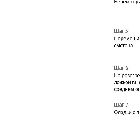
Берём кори
Шаг 5
Перемешива
сметана
Шаг 6
На разогре
ложкой выл
среднем ог
Шаг 7
Оладьи с я