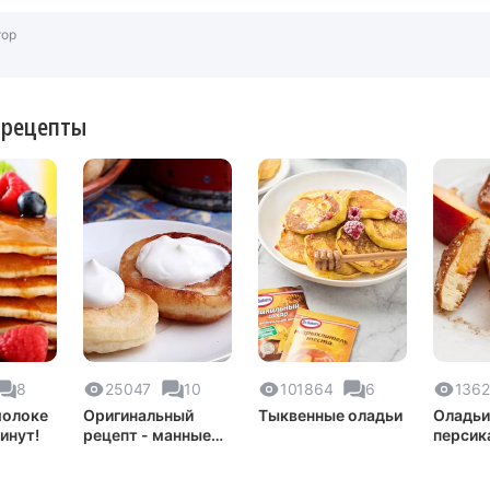
тор
 рецепты
8
25047
10
101864
6
136
молоке
Оригинальный
Тыквенные оладьи
Оладьи
минут!
рецепт - манные
персик
оладьи