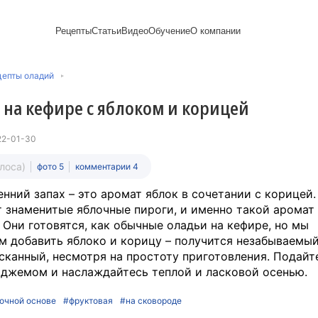
Рецепты
Статьи
Видео
Обучение
О компании
Рецепты блинов
Лайфхаки
Пирожки
Ассортимент
Новый год
Пирожные
цепты оладий
Сезонная выпечка
Выпечка и тесто
Торты рецепты
Контакты
Булочки
Постные рецепты
Десерты и сладкая
Печенье
Professional (HoReСa)
Пицца и ф
 на кефире с яблоком и корицей
Пасхальная выпечка
выпечка
Пряники
Карьера
Запеканки
Завтраки
ПП и постные блюда
Оладьи
Международный
Кексы
Рецепты пирогов
Сезонная выпечка
Сырники
стандарт
Вафли
22-01-30
Напитки и легкие
сертификации
закуски
Медиакит
олоса)
фото 5
комментарии 4
нний запах – это аромат яблок в сочетании с корицей
т знаменитые яблочные пироги, и именно такой аромат 
 Они готовятся, как обычные оладьи на кефире, но мы
м добавить яблоко и корицу – получится незабываемый
сканный, несмотря на простоту приготовления. Подайт
джемом и наслаждайтесь теплой и ласковой осенью.
очной основе
#фруктовая
#на сковороде