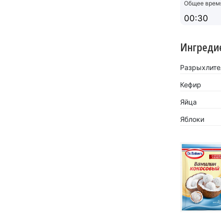
Общее врем
00:30
Ингреди
Разрыхлител
Кефир
Яйца
Яблоки
«Кокосов
заиграть
Новинка 
напитков.