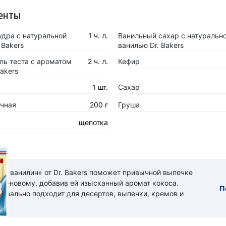
енты
удра с натуральной
1 ч. л.
Ванильный сахар с натуральн
 Bakers
ванилью Dr. Bakers
ль теста с ароматом
2 ч. л.
Кефир
Bakers
1 шт.
Сахар
чная
200 г
Груша
щепотка
ый ванилин» от Dr. Bakers поможет привычной выпечке
 по-новому, добавив ей изысканный аромат кокоса.
П
идеально подходит для десертов, выпечки, кремов и