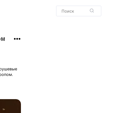
Пудинг
Новый год
Здоровая выпечка
окачча
Хлеб
ом
Варенья и соленья
Десерты
Напитки
грушевые
ропом.