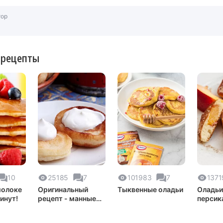
тор
 рецепты
10
25185
7
101983
7
1371
молоке
Оригинальный
Тыквенные оладьи
Оладьи
минут!
рецепт - манные
персик
оладьи