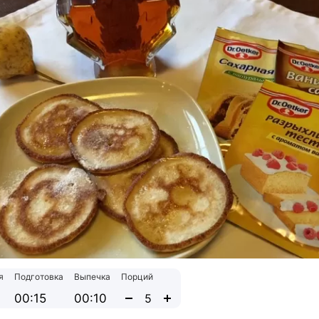
я
Подготовка
Выпечка
Порций
00:15
00:10