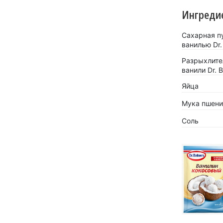
Ингреди
Сахарная п
ванилью Dr.
Разрыхлите
ванили Dr. 
Яйца
Мука пшени
Соль
«Кокосов
заиграть
Новинка 
напитков.