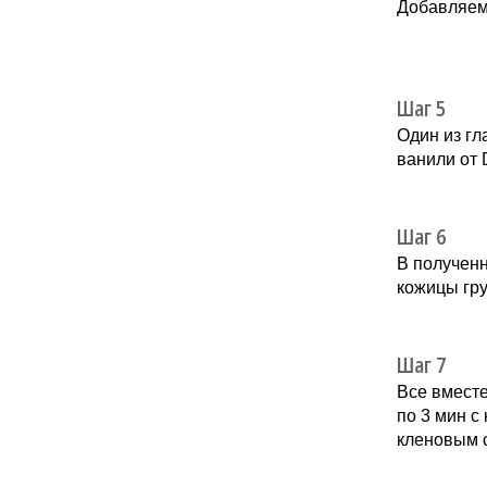
Добавляем
Шаг 5
Один из гл
ванили от D
Шаг 6
В полученн
кожицы гр
Шаг 7
Все вмест
по 3 мин с
кленовым с