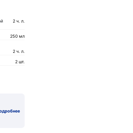
ой
2 ч. л.
250 мл
2 ч. л.
2 шт.
одробнее