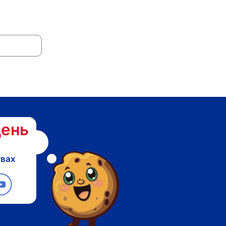
ень
твах