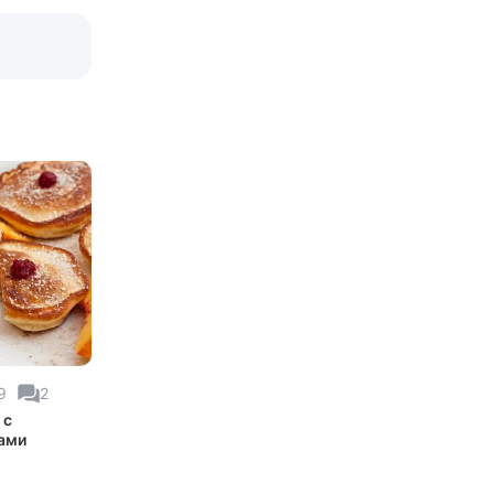
9
2
 с
ами