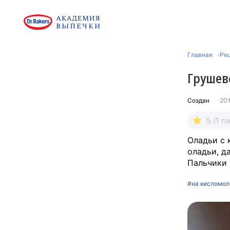
Главная
Ре
Грушев
Создан
201
5 (1 го
Оладьи с 
оладьи, д
Пальчики 
#на кисломол