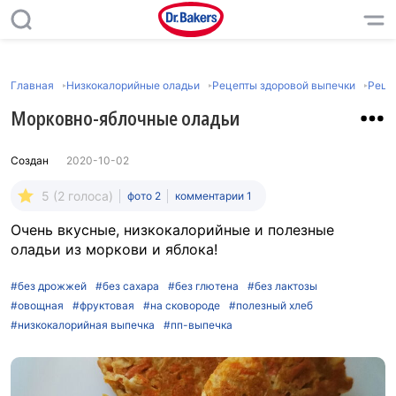
Главная
Низкокалорийные оладьи
Рецепты здоровой выпечки
Реце
Морковно-яблочные оладьи
Создан
2020-10-02
5 (2 голоса)
фото 2
комментарии 1
Очень вкусные, низкокалорийные и полезные
оладьи из моркови и яблока!
#без дрожжей
#без сахара
#без глютена
#без лактозы
#овощная
#фруктовая
#на сковороде
#полезный хлеб
#низкокалорийная выпечка
#пп-выпечка