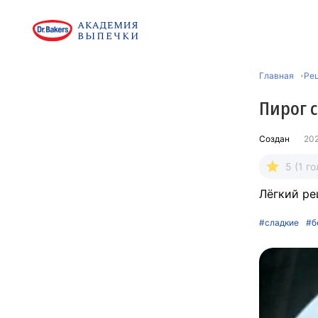
Главная
Ре
Пирог 
Создан
20
5 (1 го
Лёгкий ре
#сладкие
#б