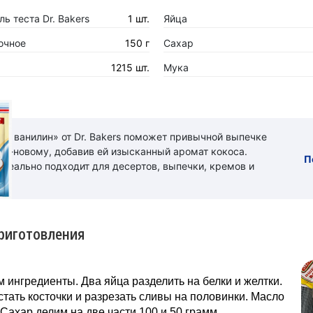
ь теста Dr. Bakers
1 шт.
Яйца
очное
150 г
Сахар
1215 шт.
Мука
ый ванилин» от Dr. Bakers поможет привычной выпечке
 по-новому, добавив ей изысканный аромат кокоса.
П
идеально подходит для десертов, выпечки, кремов и
риготовления
 ингредиенты. Два яйца разделить на белки и желтки.
стать косточки и разрезать сливы на половинки. Масло
 Сахар делим на две части 100 и 50 грамм