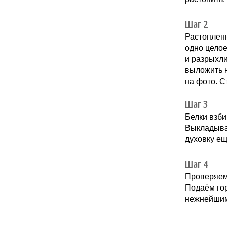
Шаг 2
Растопленн
одно целое
и разрыхли
выложить н
на фото. С
Шаг 3
Белки взби
Выкладыва
духовку ещ
Шаг 4
Проверяем 
Подаём гор
нежнейшим