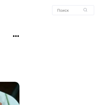
Пудинг
Новый год
Здоровая выпечка
окачча
Хлеб
Варенья и соленья
Десерты
Напитки