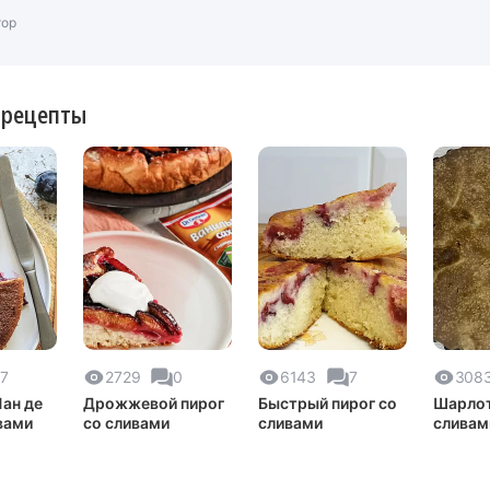
тор
 рецепты
7
2729
0
6143
7
308
ан де
Дрожжевой пирог
Быстрый пирог со
Шарлот
вами
со сливами
сливами
сливам
и груш