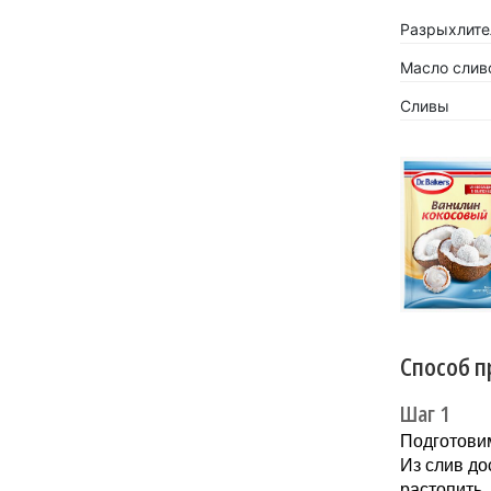
Разрыхлител
Масло слив
Сливы
«Кокосов
заиграть
Новинка 
напитков.
Способ п
Шаг 1
Подготовим
Из слив до
растопить.