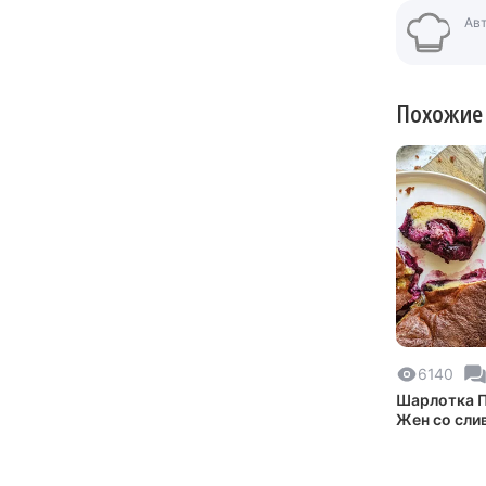
Ав
Похожие
6140
Шарлотка П
Жен со сли