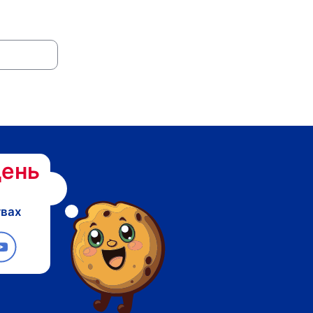
ень
твах