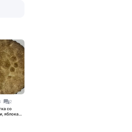
3
2
ка со
и, яблоками
ами