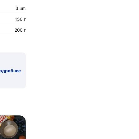
3 шт.
150 г
200 г
одробнее