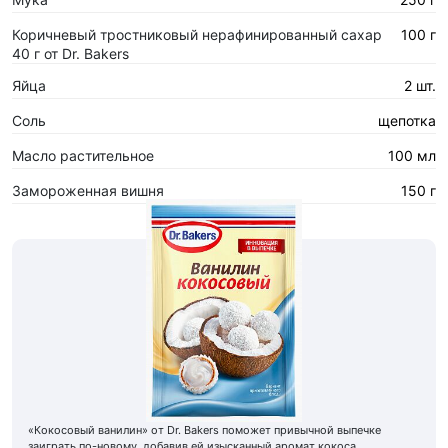
Коричневый тростниковый нерафинированный сахар
100 г
40 г от Dr. Bakers
Яйца
2 шт.
Соль
щепотка
Масло растительное
100 мл
Замороженная вишня
150 г
«Кокосовый ванилин» от Dr. Bakers поможет привычной выпечке
заиграть по-новому, добавив ей изысканный аромат кокоса.