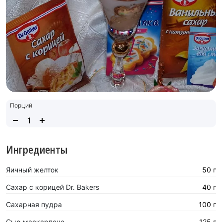
Порций
Ингредиенты
Яичный желток
50 г
Сахар с корицей Dr. Bakers
40 г
Сахарная пyдра
100 г
Сыр маскарпоне
125 г